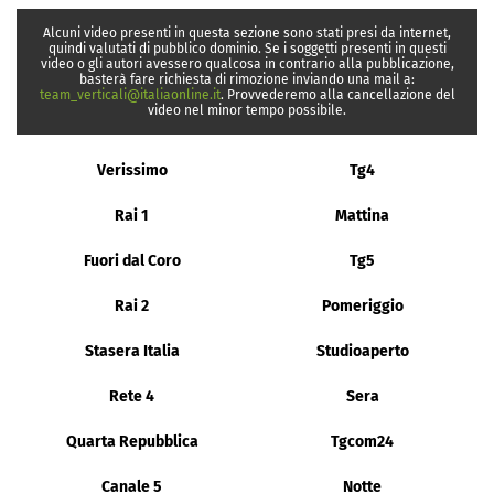
Alcuni video presenti in questa sezione sono stati presi da internet,
quindi valutati di pubblico dominio. Se i soggetti presenti in questi
video o gli autori avessero qualcosa in contrario alla pubblicazione,
basterà fare richiesta di rimozione inviando una mail a:
team_verticali@italiaonline.it
. Provvederemo alla cancellazione del
video nel minor tempo possibile.
Verissimo
Tg4
Rai 1
Mattina
Fuori dal Coro
Tg5
Rai 2
Pomeriggio
Stasera Italia
Studioaperto
Rete 4
Sera
Quarta Repubblica
Tgcom24
Canale 5
Notte