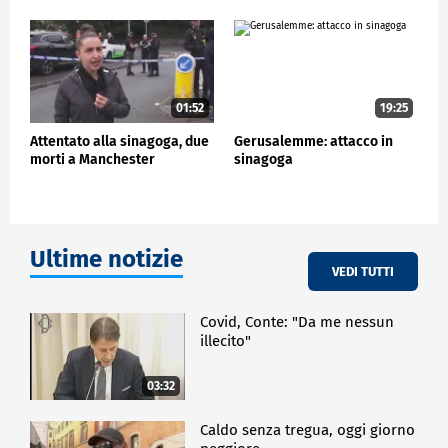
ESTERI
01:52
19:25
Attentato alla sinagoga, due
Gerusalemme: attacco in
morti a Manchester
sinagoga
Ultime notizie
VEDI TUTTI
Covid, Conte: "Da me nessun
illecito"
03:32
Caldo senza tregua, oggi giorno