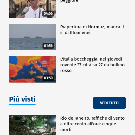
peggiore
04:56
Riapertura di Hormuz, manca il
sì di Khamenei
01:56
L'Italia boccheggia, nel giovedì
rovente 27 città su 27 da bollino
rosso
03:50
Più visti
VEDI TUTTI
Rio de Janeiro, raffiche di vento
a oltre cento all'ora: cinque
morti