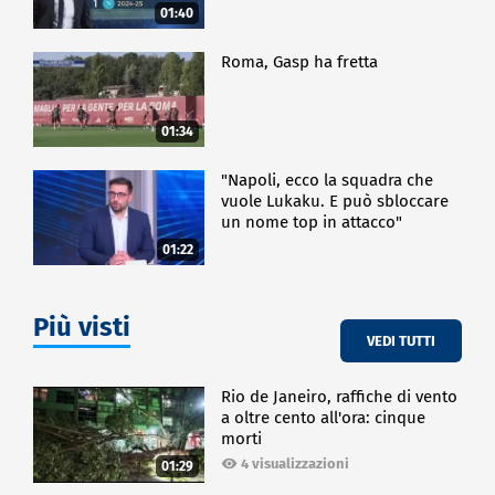
01:40
Roma, Gasp ha fretta
01:34
"Napoli, ecco la squadra che
vuole Lukaku. E può sbloccare
un nome top in attacco"
01:22
Più visti
VEDI TUTTI
Rio de Janeiro, raffiche di vento
a oltre cento all'ora: cinque
morti
4 visualizzazioni
01:29