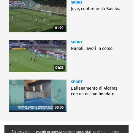
SPORT
Juve, conferme da Basilea
01:29
SPORT
Napoli, lavori in corso
01:33
SPORT
L'allenamento di Alcaraz
con un occhio bendato
00:05
Alcuni video presenti in questa sezione sono stati presi da internet,