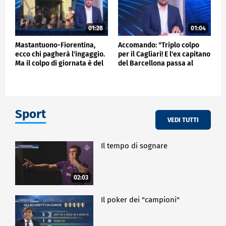
01:28
01:04
Mastantuono-Fiorentina,
Accomando: "Triplo colpo
ecco chi pagherà l'ingaggio.
per il Cagliari! E l'ex capitano
Ma il colpo di giornata è del
del Barcellona passa al
Frosinone"
Liverpool"
Sport
VEDI TUTTI
Il tempo di sognare
02:03
Il poker dei "campioni"