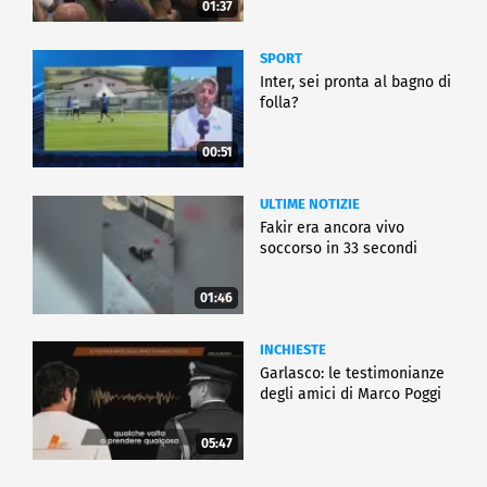
01:37
SPORT
Inter, sei pronta al bagno di
folla?
00:51
ULTIME NOTIZIE
Fakir era ancora vivo
soccorso in 33 secondi
01:46
INCHIESTE
Garlasco: le testimonianze
degli amici di Marco Poggi
05:47