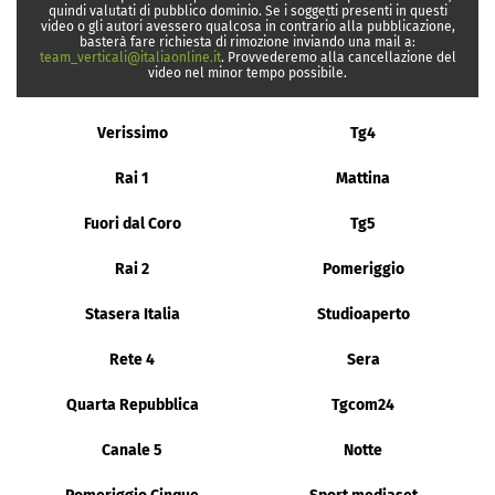
quindi valutati di pubblico dominio. Se i soggetti presenti in questi
video o gli autori avessero qualcosa in contrario alla pubblicazione,
basterà fare richiesta di rimozione inviando una mail a:
team_verticali@italiaonline.it
. Provvederemo alla cancellazione del
video nel minor tempo possibile.
Verissimo
Tg4
Rai 1
Mattina
Fuori dal Coro
Tg5
Rai 2
Pomeriggio
Stasera Italia
Studioaperto
Rete 4
Sera
Quarta Repubblica
Tgcom24
Canale 5
Notte