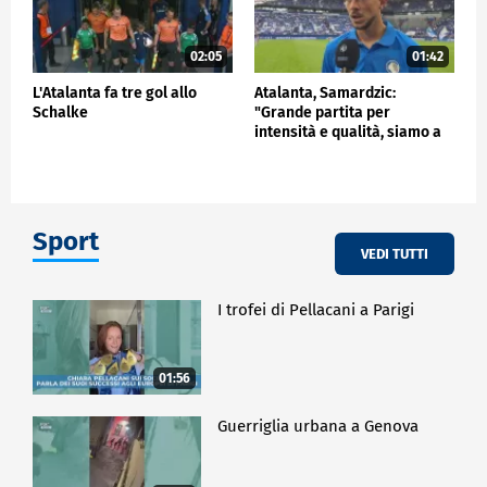
02:05
01:42
L'Atalanta fa tre gol allo
Atalanta, Samardzic:
Schalke
"Grande partita per
intensità e qualità, siamo a
buon punto"
Sport
VEDI TUTTI
I trofei di Pellacani a Parigi
01:56
Guerriglia urbana a Genova