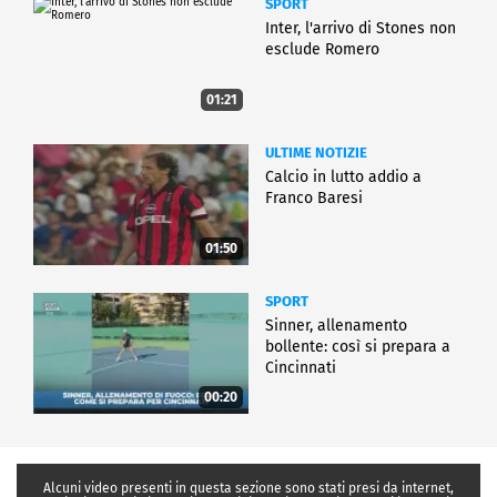
SPORT
Inter, l'arrivo di Stones non
esclude Romero
01:21
ULTIME NOTIZIE
Calcio in lutto addio a
Franco Baresi
01:50
SPORT
Sinner, allenamento
bollente: così si prepara a
Cincinnati
00:20
Alcuni video presenti in questa sezione sono stati presi da internet,