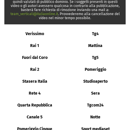
quindi valutati di pubblico dominio. Se i soggetti presenti in questi
video o gli autori avessero qualcosa in contrario alla pubblicazione,
basterà fare richiesta di rimozione inviando una mail a:
team_verticali@italiaonline.it
. Provvederemo alla cancellazione del
video nel minor tempo possibile.
Verissimo
Tg4
Rai 1
Mattina
Fuori dal Coro
Tg5
Rai 2
Pomeriggio
Stasera Italia
Studioaperto
Rete 4
Sera
Quarta Repubblica
Tgcom24
Canale 5
Notte
Pomeriggio Cinque
Sport mediaset