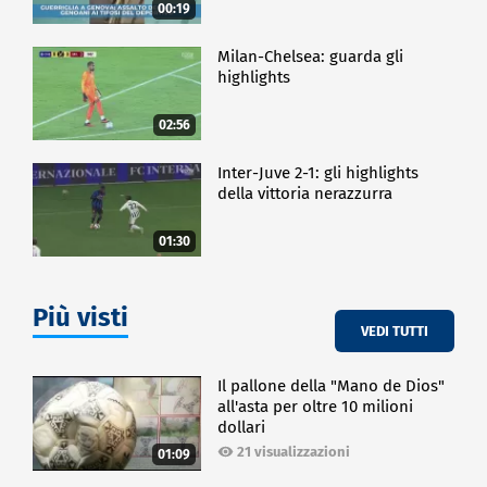
00:19
Milan-Chelsea: guarda gli
highlights
02:56
Inter-Juve 2-1: gli highlights
della vittoria nerazzurra
01:30
Più visti
VEDI TUTTI
Il pallone della "Mano de Dios"
all'asta per oltre 10 milioni
dollari
21 visualizzazioni
01:09