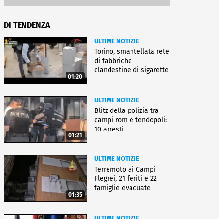
DI TENDENZA
ULTIME NOTIZIE
Torino, smantellata rete
di fabbriche
clandestine di sigarette
01:20
ULTIME NOTIZIE
Blitz della polizia tra
campi rom e tendopoli:
10 arresti
01:21
ULTIME NOTIZIE
Terremoto ai Campi
Flegrei, 21 feriti e 22
famiglie evacuate
01:35
ULTIME NOTIZIE