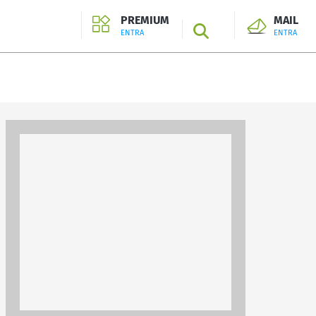
PREMIUM
MAIL
SEARCH
ENTRA
ENTRA
ENTRA