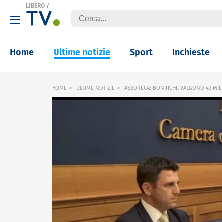
LIBERO
/
Home
Ultime notizie
Sport
Inchieste
HOME
ULTIME NOTIZIE
ASSORECA: BONIFICHE VALGONO 43 MIL