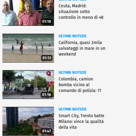
Ceuta, Madrid:
situazione sotto
controllo in meno di 48
01:18
ore
ULTIME NOTIZIE
California, quasi 2mila
salvataggi in mare in un
weekend
01:12
ULTIME NOTIZIE
Colombia, camion
bomba vicino al
comando di polizia: 11
01:16
feriti
ULTIME NOTIZIE
Smart City, Trento batte
Milano: vince la qualità
della vita
01:47