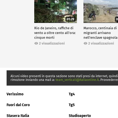
01:29
0
Rio de Janeiro, raffiche di
Marocco, centinaia di
vento a oltre cento all'ora:
migranti arrivano
cinque morti
nell'enclave spagnola
Ceuta
2 visualizzazioni
2 visualizzazioni
Alcuni video presenti in questa sezione sono stati presi da internet, quindi
rimozione inviando una mail a:
team_verticali@italiaonline.it
. Provvedere
Verissimo
Tg4
Fuori dal Coro
Tg5
Stasera Italia
Studioaperto