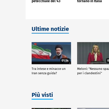
petecchiale del '43
tornano in Italia
Ultime notizie
01:54
0
Tra intese e minacce un
Meloni: "Nessuno spa
Iran senza guida?
per i clandestini"
Più visti