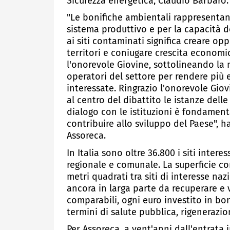
Sicurezza energetica, Claudio Barbaro.
"Le bonifiche ambientali rappresentano
sistema produttivo e per la capacità del
ai siti contaminati significa creare opp
territori e coniugare crescita economi
l'onorevole Giovine, sottolineando la 
operatori del settore per rendere più ef
interessate. Ringrazio l'onorevole Gio
al centro del dibattito le istanze dell
dialogo con le istituzioni è fondament
contribuire allo sviluppo del Paese", 
Assoreca.
In Italia sono oltre 36.800 i siti intere
regionale e comunale. La superficie co
metri quadrati tra siti di interesse naz
ancora in larga parte da recuperare e v
comparabili, ogni euro investito in bon
termini di salute pubblica, rigenerazi
Per Assoreca, a vent'anni dall'entrata 