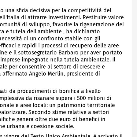
 una sfida decisiva per la competitività del
l'Italia di attrarre investimenti. Restituire valore
ortunità di sviluppo, favorire la rigenerazione dei
ca e tutela dell'ambiente , ha dichiarato
necessità di un confronto stabile con gli
ficaci e rapidi i processi di recupero delle aree
vine e il sottosegretario Barbaro per aver portato
e imprese impegnate nella tutela ambientale. Il
ale per consentire al settore di crescere e
ha affermato Angelo Merlin, presidente di
ssati da procedimenti di bonifica a livello
mplessiva da risanare supera i 500 milioni di
ionale e aree locali: un patrimonio territoriale
alorizzare. Secondo stime relative a settori
ifiche genera oltre due euro di benefici in
one urbana e coesione sociale.
in vigore del Testo Unico Ambientale, è arrivato il