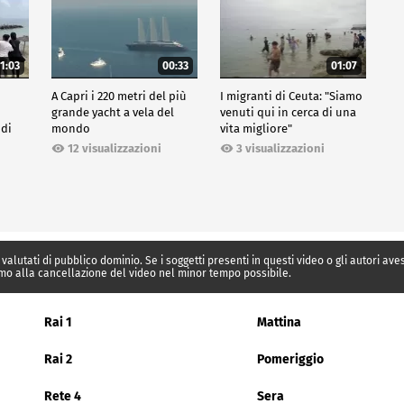
1:03
00:33
01:07
A Capri i 220 metri del più
I migranti di Ceuta: "Siamo
grande yacht a vela del
venuti qui in cerca di una
 di
mondo
vita migliore"
12 visualizzazioni
3 visualizzazioni
 valutati di pubblico dominio. Se i soggetti presenti in questi video o gli autori av
mo alla cancellazione del video nel minor tempo possibile.
Rai 1
Mattina
Rai 2
Pomeriggio
Rete 4
Sera