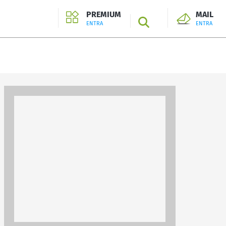
PREMIUM
MAIL
SEARCH
ENTRA
ENTRA
ENTRA