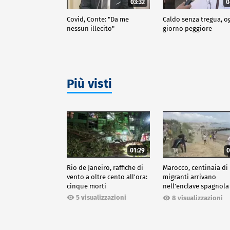
03:32
0
Covid, Conte: "Da me
Caldo senza tregua, o
nessun illecito"
giorno peggiore
Più visti
01:29
0
Rio de Janeiro, raffiche di
Marocco, centinaia di
vento a oltre cento all'ora:
migranti arrivano
cinque morti
nell'enclave spagnola
Ceuta
5 visualizzazioni
8 visualizzazioni