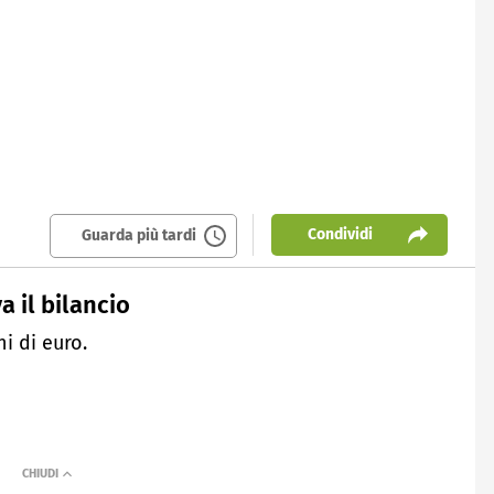
Condividi
Guarda più tardi
 il bilancio
i di euro.