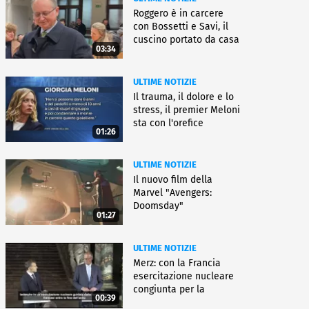
Roggero è in carcere
con Bossetti e Savi, il
cuscino portato da casa
03:34
ULTIME NOTIZIE
Il trauma, il dolore e lo
stress, il premier Meloni
sta con l'orefice
01:26
ULTIME NOTIZIE
Il nuovo film della
Marvel "Avengers:
Doomsday"
01:27
ULTIME NOTIZIE
Merz: con la Francia
esercitazione nucleare
congiunta per la
00:39
deterrenza