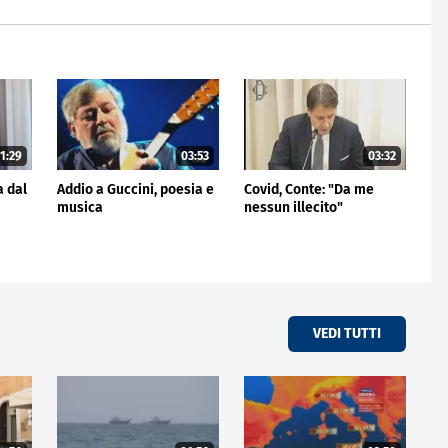
1:29
03:53
03:32
a dal
Addio a Guccini, poesia e
Covid, Conte: "Da me
musica
nessun illecito"
VEDI TUTTI