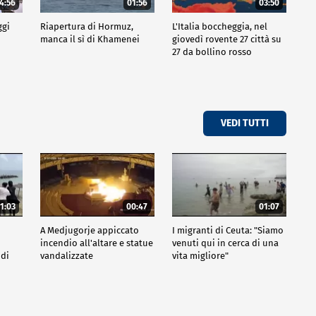
4:56
01:56
03:50
ggi
Riapertura di Hormuz,
L'Italia boccheggia, nel
manca il sì di Khamenei
giovedì rovente 27 città su
27 da bollino rosso
VEDI TUTTI
1:03
00:47
01:07
A Medjugorje appiccato
I migranti di Ceuta: "Siamo
incendio all'altare e statue
venuti qui in cerca di una
 di
vandalizzate
vita migliore"