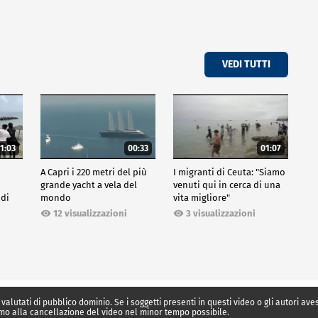
VEDI TUTTI
1:03
00:33
01:07
A Capri i 220 metri del più
I migranti di Ceuta: "Siamo
grande yacht a vela del
venuti qui in cerca di una
 di
mondo
vita migliore"
12 visualizzazioni
3 visualizzazioni
 valutati di pubblico dominio. Se i soggetti presenti in questi video o gli autori av
mo alla cancellazione del video nel minor tempo possibile.