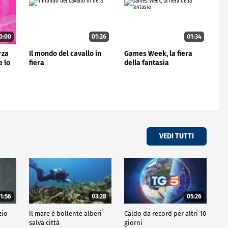
0:00
01:26
01:34
rza
Il mondo del cavallo in
Games Week, la fiera
e lo
fiera
della fantasia
VEDI TUTTI
1:56
03:28
05:26
zio
Il mare è bollente alberi
Caldo da record per altri 10
salva città
giorni