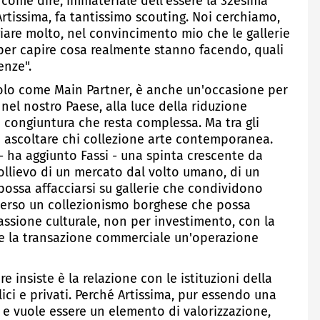
, come dire, immateriale dell'essere la 32esima
Artissima, fa tantissimo scouting. Noi cerchiamo,
giare molto, nel convincimento mio che le gallerie
 per capire cosa realmente stanno facendo, quali
enze".
aolo come Main Partner, è anche un'occasione per
 nel nostro Paese, alla luce della riduzione
 congiuntura che resta complessa. Ma tra gli
di ascoltare chi collezione arte contemporanea.
 ha aggiunto Fassi - una spinta crescente da
sollievo di un mercato dal volto umano, di un
ossa affacciarsi su gallerie che condividono
verso un collezionismo borghese che possa
assione culturale, non per investimento, con la
dere la transazione commerciale un'operazione
re insiste è la relazione con le istituzioni della
lici e privati. Perché Artissima, pur essendo una
io e vuole essere un elemento di valorizzazione,