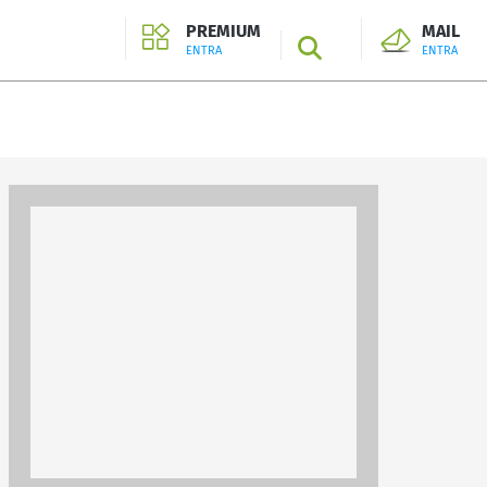
PREMIUM
MAIL
SEARCH
ENTRA
ENTRA
ENTRA