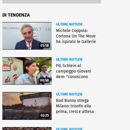
DI TENDENZA
ULTIME NOTIZIE
Michele Coppola:
Cortona On The Move
ha ispiralo le Gallerie
01:18
d'Italia
ULTIME NOTIZIE
Pd, Schlein al
campeggio Giovani
dem: "conoscono
00:58
priorità italiani"
ULTIME NOTIZIE
Bad Bunny strega
Milano: trionfo alla
prima, cresce attesa
02:25
per bis
ULTIME NOTIZIE