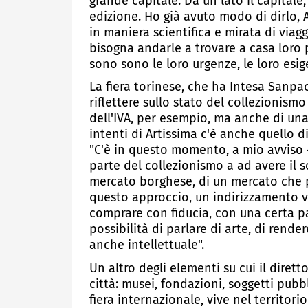
grande capitale. Da un lato il capitale
edizione. Ho già avuto modo di dirlo, 
in maniera scientifica e mirata di viag
bisogna andarle a trovare a casa loro
sono sono le loro urgenze, le loro esig
La fiera torinese, che ha Intesa Sanp
riflettere sullo stato del collezionismo
dell'IVA, per esempio, ma anche di una
intenti di Artissima c'è anche quello 
"C'è in questo momento, a mio avviso -
parte del collezionismo a ad avere il 
mercato borghese, di un mercato che p
questo approccio, un indirizzamento 
comprare con fiducia, con una certa p
possibilità di parlare di arte, di ren
anche intellettuale".
Un altro degli elementi su cui il diretto
città: musei, fondazioni, soggetti pubb
fiera internazionale, vive nel territor