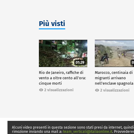
Più visti
01:29
0
Rio de Janeiro, raffiche di
Marocco, centinaia di
vento a oltre cento all'ora:
migranti arrivano
cinque morti
nell'enclave spagnola
Ceuta
2 visualizzazioni
2 visualizzazioni
Alcuni video presenti in questa sezione sono stati presi da internet, quindi
rimozione inviando una mail a:
team_verticali@italiaonline.it
. Provvedere