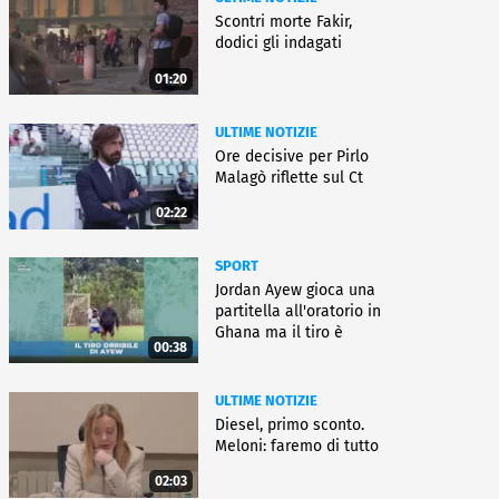
Scontri morte Fakir,
dodici gli indagati
01:20
ULTIME NOTIZIE
Ore decisive per Pirlo
Malagò riflette sul Ct
02:22
SPORT
Jordan Ayew gioca una
partitella all'oratorio in
Ghana ma il tiro è
00:38
horror
ULTIME NOTIZIE
Diesel, primo sconto.
Meloni: faremo di tutto
02:03