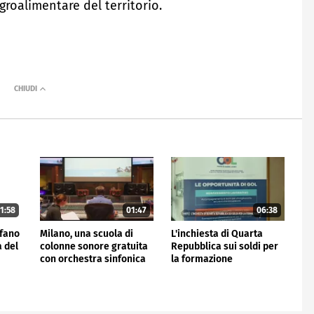
groalimentare del territorio.
1:58
01:47
06:38
efano
Milano, una scuola di
L'inchiesta di Quarta
a del
colonne sonore gratuita
Repubblica sui soldi per
con orchestra sinfonica
la formazione