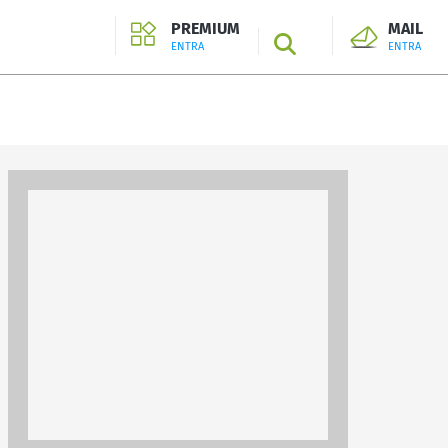
PREMIUM
MAIL
SEARCH
ENTRA
ENTRA
ENTRA