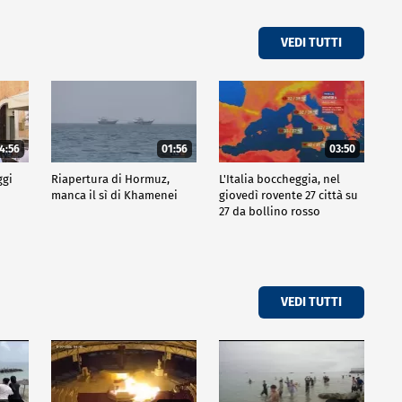
VEDI TUTTI
4:56
01:56
03:50
ggi
Riapertura di Hormuz,
L'Italia boccheggia, nel
manca il sì di Khamenei
giovedì rovente 27 città su
27 da bollino rosso
VEDI TUTTI