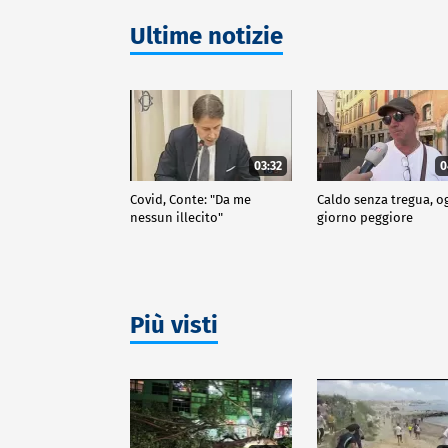
Ultime notizie
03:32
0
Covid, Conte: "Da me
Caldo senza tregua, o
nessun illecito"
giorno peggiore
Più visti