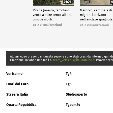
01:29
0
Rio de Janeiro, raffiche di
Marocco, centinaia di
vento a oltre cento all'ora:
migranti arrivano
cinque morti
nell'enclave spagnola
Ceuta
2 visualizzazioni
3 visualizzazioni
Alcuni video presenti in questa sezione sono stati presi da internet, quindi
rimozione inviando una mail a:
team_verticali@italiaonline.it
. Provvedere
Verissimo
Tg4
Fuori dal Coro
Tg5
Stasera Italia
Studioaperto
Quarta Repubblica
Tgcom24