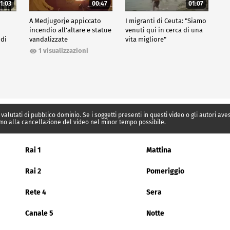
1:03
00:47
01:07
A Medjugorje appiccato
I migranti di Ceuta: "Siamo
incendio all'altare e statue
venuti qui in cerca di una
 di
vandalizzate
vita migliore"
1 visualizzazioni
 valutati di pubblico dominio. Se i soggetti presenti in questi video o gli autori av
mo alla cancellazione del video nel minor tempo possibile.
Rai 1
Mattina
Rai 2
Pomeriggio
Rete 4
Sera
Canale 5
Notte