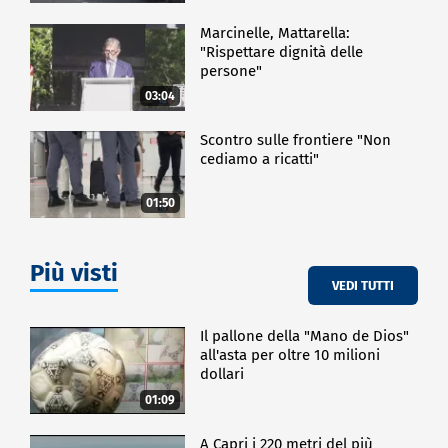
Marcinelle, Mattarella:
"Rispettare dignità delle
persone"
03:04
Scontro sulle frontiere "Non
cediamo a ricatti"
01:50
Più visti
VEDI TUTTI
Il pallone della "Mano de Dios"
all'asta per oltre 10 milioni
dollari
01:09
A Capri i 220 metri del più