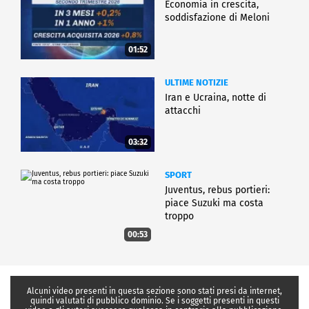
Economia in crescita,
soddisfazione di Meloni
01:52
ULTIME NOTIZIE
Iran e Ucraina, notte di
attacchi
03:32
SPORT
Juventus, rebus portieri:
piace Suzuki ma costa
troppo
00:53
Alcuni video presenti in questa sezione sono stati presi da internet,
quindi valutati di pubblico dominio. Se i soggetti presenti in questi