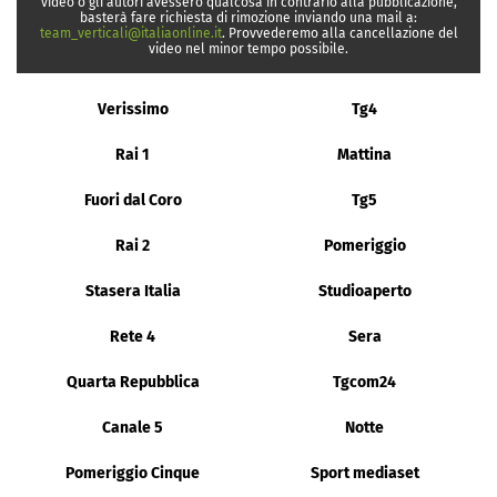
video o gli autori avessero qualcosa in contrario alla pubblicazione,
basterà fare richiesta di rimozione inviando una mail a:
team_verticali@italiaonline.it
. Provvederemo alla cancellazione del
video nel minor tempo possibile.
Verissimo
Tg4
Rai 1
Mattina
Fuori dal Coro
Tg5
Rai 2
Pomeriggio
Stasera Italia
Studioaperto
Rete 4
Sera
Quarta Repubblica
Tgcom24
Canale 5
Notte
Pomeriggio Cinque
Sport mediaset