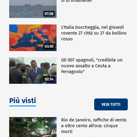
sì di Khamenei
01:56
L'Italia boccheggia, nel giovedì
rovente 27 città su 27 da bollino
rosso
03:50
Gli 007 spagnoli, "credibile un
nuovo assalto a Ceuta a
Ferragosto"
02:34
Più visti
VEDI TUTTI
Rio de Janeiro, raffiche di vento
a oltre cento all'ora: cinque
morti