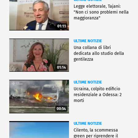
Legge elettorale, Tajani:
"Non ci sono problemi nella
maggioranza"
01:11
ULTIME NOTIZIE
Una collana di libri
dedicata allo studio della
gentilezza
01:14
ULTIME NOTIZIE
Ucraina, colpito edificio
residenziale a Odessa: 2
morti
00:54
ULTIME NOTIZIE
Cilento, la scommessa
green per riprendere il