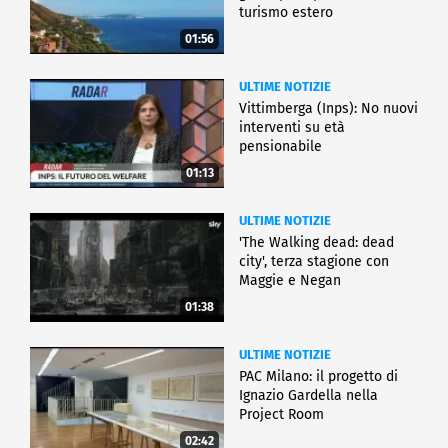
turismo estero
01:56
ULTIME NOTIZIE
Vittimberga (Inps): No nuovi
interventi su età
pensionabile
01:13
ULTIME NOTIZIE
'The Walking dead: dead
city', terza stagione con
Maggie e Negan
01:38
ULTIME NOTIZIE
PAC Milano: il progetto di
Ignazio Gardella nella
Project Room
02:42