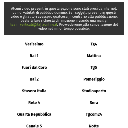
Alcuni video presenti in questa sezione sono stati presi da internet,
quindi valutati di pubblico dominio. Se i soggetti presenti in questi
video o gli autori avessero qualcosa in contrario alla pubblicazione,
basterà fare richiesta di rimozione inviando una mail a:
team_verticali@italiaonline.it
. Provvederemo alla cancellazione del
video nel minor tempo possibile.
Verissimo
Tg4
Rai 1
Mattina
Fuori dal Coro
Tg5
Rai 2
Pomeriggio
Stasera Italia
Studioaperto
Rete 4
Sera
Quarta Repubblica
Tgcom24
Canale 5
Notte