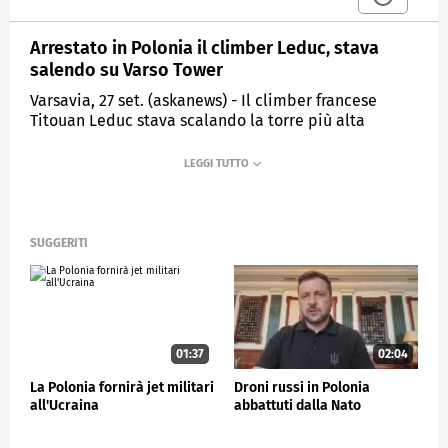
Arrestato in Polonia il climber Leduc, stava
salendo su Varso Tower
Varsavia, 27 set. (askanews) - Il climber francese
Titouan Leduc stava scalando la torre più alta
dell'Unione europea, la Varso Tower, alta 310 metri,
nella capitale polacca Varsavia, quando è stato
arrestato dalla polizia. Il ventiquattrenne è stato
fermato sul tetto dell'edificio, a 230 metri, prima di
riuscire a raggiungere l'antenna alta 80 metri. È la
prima volta che un climber tenta di scalare - a mani
SUGGERITI
nude - la torre.
ESTERI
01:37
02:04
La Polonia fornirà jet militari
Droni russi in Polonia
all'Ucraina
abbattuti dalla Nato