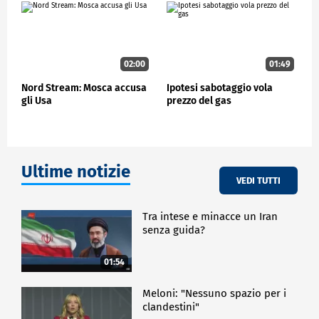
02:00
01:49
Nord Stream: Mosca accusa
Ipotesi sabotaggio vola
gli Usa
prezzo del gas
Ultime notizie
VEDI TUTTI
Tra intese e minacce un Iran
senza guida?
01:54
Meloni: "Nessuno spazio per i
clandestini"