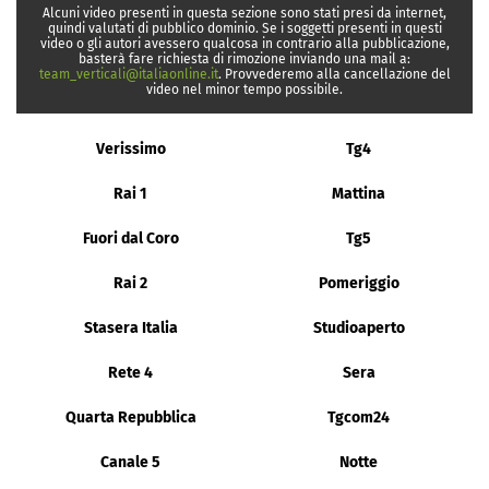
Alcuni video presenti in questa sezione sono stati presi da internet,
quindi valutati di pubblico dominio. Se i soggetti presenti in questi
video o gli autori avessero qualcosa in contrario alla pubblicazione,
basterà fare richiesta di rimozione inviando una mail a:
team_verticali@italiaonline.it
. Provvederemo alla cancellazione del
video nel minor tempo possibile.
Verissimo
Tg4
Rai 1
Mattina
Fuori dal Coro
Tg5
Rai 2
Pomeriggio
Stasera Italia
Studioaperto
Rete 4
Sera
Quarta Repubblica
Tgcom24
Canale 5
Notte