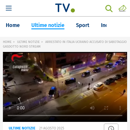
Home
Ultime notizie
Sport
Inchieste
HOME
ULTIME NOTIZIE
ARRESTATO IN ITALIA UCRAINO ACCUSATO DI SABOTAGGIO
GASDOTTO NORD STREAM
ULTIME NOTIZIE
21 AGOSTO 2025