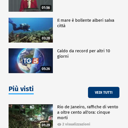
01:56
Il mare è bollente alberi salva
città
03:28
Caldo da record per altri 10
giorni
05:26
Più visti
VEDI TUTTI
Rio de Janeiro, raffiche di vento
a oltre cento all'ora: cinque
morti
2 visualizzazioni
01:29