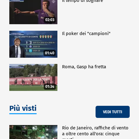
Il tempo di sognare
02:03
Il poker dei "campioni"
01:40
Roma, Gasp ha fretta
01:34
Più visti
VEDI TUTTI
Rio de Janeiro, raffiche di vento
a oltre cento all'ora: cinque