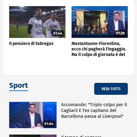
01:44
01:28
Il pensiero di Fabregas
Mastantuono-Fiorentina,
ecco chi pagherà l'ingaggio.
Ma il colpo di giornata è del
Frosinone"
Sport
VEDI TUTTI
Accomando: "Triplo colpo per il
Cagliari! E l'ex capitano del
Barcellona passa al Liverpool"
01:04