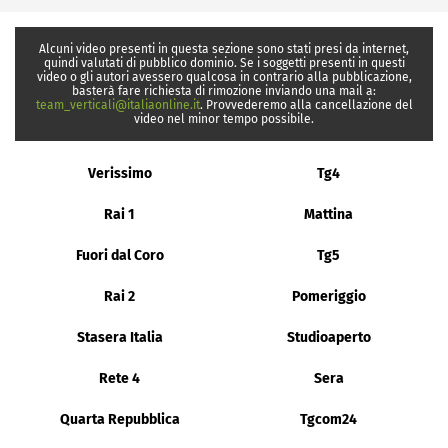
Alcuni video presenti in questa sezione sono stati presi da internet,
quindi valutati di pubblico dominio. Se i soggetti presenti in questi
video o gli autori avessero qualcosa in contrario alla pubblicazione,
basterà fare richiesta di rimozione inviando una mail a:
team_verticali@italiaonline.it
. Provvederemo alla cancellazione del
video nel minor tempo possibile.
Verissimo
Tg4
Rai 1
Mattina
Fuori dal Coro
Tg5
Rai 2
Pomeriggio
Stasera Italia
Studioaperto
Rete 4
Sera
Quarta Repubblica
Tgcom24