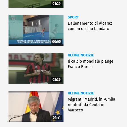
01:29
SPORT
L'allenamento di Alcaraz
con un occhio bendato
00:05
ULTIME NOTIZIE
Il calcio mondiale piange
Franco Baresi
03:36
ULTIME NOTIZIE
Migranti, Madrid: in 70mila
rientrati da Ceuta in
Marocco
01:41