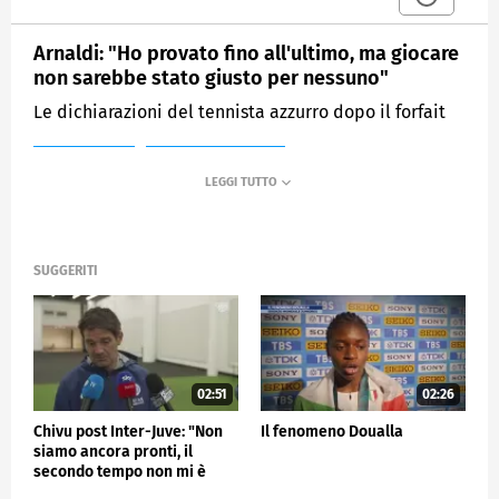
Arnaldi: "Ho provato fino all'ultimo, ma giocare
non sarebbe stato giusto per nessuno"
Le dichiarazioni del tennista azzurro dopo il forfait
MEDIASET
SPORTMEDIASET
SUGGERITI
02:51
02:26
Chivu post Inter-Juve: "Non
Il fenomeno Doualla
siamo ancora pronti, il
secondo tempo non mi è
piaciuto"