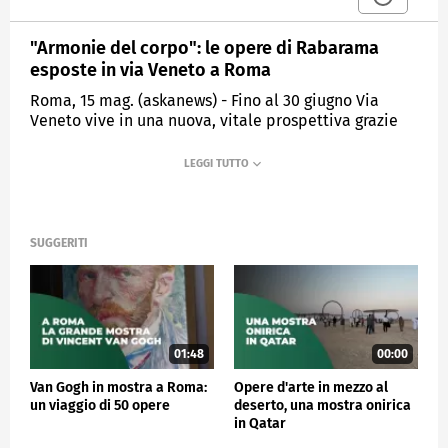
"Armonie del corpo": le opere di Rabarama
esposte in via Veneto a Roma
Roma, 15 mag. (askanews) - Fino al 30 giugno Via
Veneto vive in una nuova, vitale prospettiva grazie
alla mostra d'arte statuaria en plein air "Armonie del
Corpo" della scultrice romana, padovana d'adozione,
Rabarama. Nota a livello internazionale per i suoi
lavori, spesso monumentali, a Roma espone opere in
dimensione intermedia, che affrontano il tema del
corpo umano in una sorta di realismo magico tra
SUGGERITI
cultura yogi e coloratissime decorazioni.
"Raccontano un po' quello il percorso di ogni essere
umano, quello che io vorrei suggerire come percorso,
in un'era in cui siamo portati verso la
disumanizzazione, trovare il tempo per riflettere su
01:48
00:00
se stessi, per trovare la propria consapevolezza e
Van Gogh in mostra a Roma:
Opere d'arte in mezzo al
per amarsi un po' di più" spiega l'artista Rabarama.
un viaggio di 50 opere
deserto, una mostra onirica
Sculture che dialogano tra loro costruendo una
in Qatar
narrazione visiva intensa e stratificata. L'exibition è