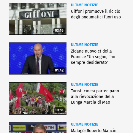
ULTIME NOTIZIE
Giffoni promuove il riciclo
degli pneumatici fuori uso
03:19
ULTIME NOTIZIE
Zidane nuovo ct della
Francia: "Un sogno, l'ho
sempre desiderato"
01:42
ULTIME NOTIZIE
Turisti cinesi partecipano
alla rievocazione della
Lunga Marcia di Mao
01:51
ULTIME NOTIZIE
Malagò: Roberto Mancini