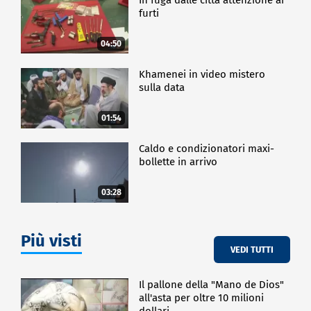
furti
04:50
Khamenei in video mistero
sulla data
01:54
Caldo e condizionatori maxi-
bollette in arrivo
03:28
Più visti
VEDI TUTTI
Il pallone della "Mano de Dios"
all'asta per oltre 10 milioni