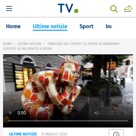
Home
Ultime notizie
Sport
Inchieste
HOME
ULTIME NOTIZIE
"ARMONIE DEL CORPO": LE OPERE DI RABARAMA
ESPOSTE IN VIA VENETO A ROMA
ULTIME NOTIZIE
15 MAGGIO 2026