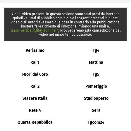
Alcuni video presenti in questa sezione sono stati presi da internet,
quindi valutati di pubblico dominio. Se i soggetti presenti in questi
video o gli autori avessero qualcosa in contrario alla pubblicazione,
basterà fare richiesta di rimozione inviando una mail a:
team_verticali@italiaonline.it
. Provvederemo alla cancellazione del
video nel minor tempo possibile.
Verissimo
Tg4
Rai 1
Mattina
Fuori dal Coro
Tg5
Rai 2
Pomeriggio
Stasera Italia
Studioaperto
Rete 4
Sera
Quarta Repubblica
Tgcom24