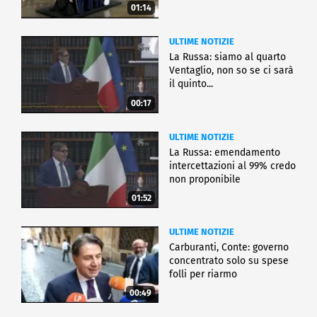
01:14
ULTIME NOTIZIE
La Russa: siamo al quarto
Ventaglio, non so se ci sarà
il quinto...
00:17
ULTIME NOTIZIE
La Russa: emendamento
intercettazioni al 99% credo
non proponibile
01:52
ULTIME NOTIZIE
Carburanti, Conte: governo
concentrato solo su spese
folli per riarmo
00:49