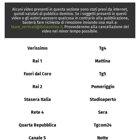
Alcuni video presenti in questa sezione sono stati presi da internet,
quindi valutati di pubblico dominio. Se i soggetti presenti in questi
video o gli autori avessero qualcosa in contrario alla pubblicazione,
basterà fare richiesta di rimozione inviando una mail a:
team_verticali@italiaonline.it
. Provvederemo alla cancellazione del
video nel minor tempo possibile.
Verissimo
Tg4
Rai 1
Mattina
Fuori dal Coro
Tg5
Rai 2
Pomeriggio
Stasera Italia
Studioaperto
Rete 4
Sera
Quarta Repubblica
Tgcom24
Canale 5
Notte