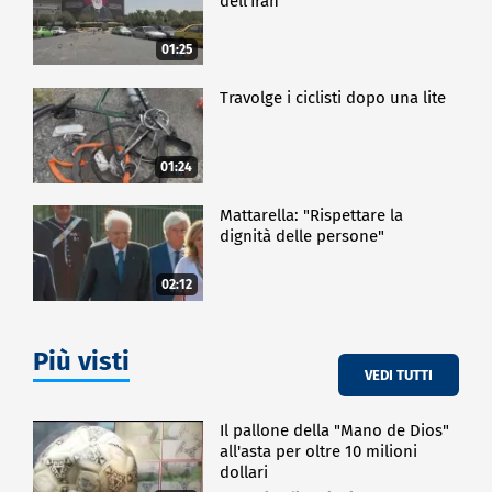
dell'Iran
01:25
Travolge i ciclisti dopo una lite
01:24
Mattarella: "Rispettare la
dignità delle persone"
02:12
Più visti
VEDI TUTTI
Il pallone della "Mano de Dios"
all'asta per oltre 10 milioni
dollari