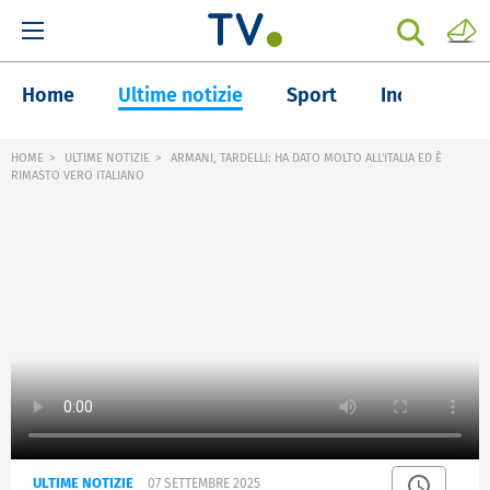
Home
Ultime notizie
Sport
Inchieste
HOME
ULTIME NOTIZIE
ARMANI, TARDELLI: HA DATO MOLTO ALL'ITALIA ED È
RIMASTO VERO ITALIANO
ULTIME NOTIZIE
07 SETTEMBRE 2025