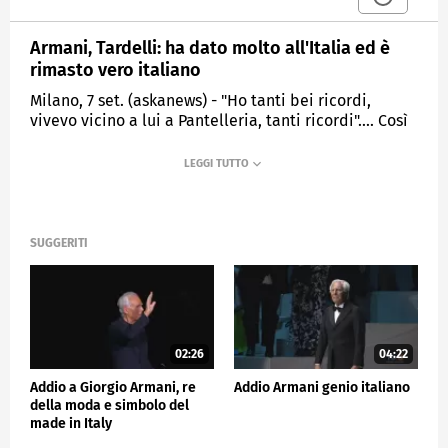
Armani, Tardelli: ha dato molto all'Italia ed è
rimasto vero italiano
Milano, 7 set. (askanews) - "Ho tanti bei ricordi,
vivevo vicino a lui a Pantelleria, tanti ricordi".... Così
il campione Marco Tardelli, ricordando Giorgio
Armani a Milano alla camera ardente dello stilista
scomparso a 91 anni.
"Era un grande generoso, un grande, ha dato molto
all'Italia ed è rimasto un vero italiano" ha aggiunto.
SUGGERITI
CRONACA
02:26
04:22
Addio a Giorgio Armani, re
Addio Armani genio italiano
della moda e simbolo del
made in Italy