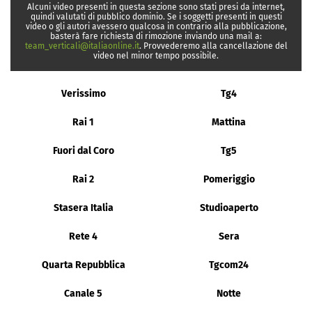
Alcuni video presenti in questa sezione sono stati presi da internet,
quindi valutati di pubblico dominio. Se i soggetti presenti in questi
video o gli autori avessero qualcosa in contrario alla pubblicazione,
basterà fare richiesta di rimozione inviando una mail a:
team_verticali@italiaonline.it
. Provvederemo alla cancellazione del
video nel minor tempo possibile.
Verissimo
Tg4
Rai 1
Mattina
Fuori dal Coro
Tg5
Rai 2
Pomeriggio
Stasera Italia
Studioaperto
Rete 4
Sera
Quarta Repubblica
Tgcom24
Canale 5
Notte