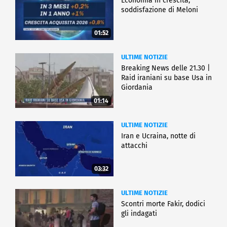
Economia in crescita,
soddisfazione di Meloni
01:52
ULTIME NOTIZIE
Breaking News delle 21.30 |
Raid iraniani su base Usa in
Giordania
01:14
ULTIME NOTIZIE
Iran e Ucraina, notte di
attacchi
03:32
ULTIME NOTIZIE
Scontri morte Fakir, dodici
gli indagati