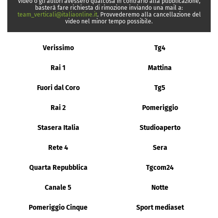
video o gli autori avessero qualcosa in contrario alla pubblicazione,
basterà fare richiesta di rimozione inviando una mail a:
team_verticali@italiaonline.it
. Provvederemo alla cancellazione del
video nel minor tempo possibile.
Verissimo
Tg4
Rai 1
Mattina
Fuori dal Coro
Tg5
Rai 2
Pomeriggio
Stasera Italia
Studioaperto
Rete 4
Sera
Quarta Repubblica
Tgcom24
Canale 5
Notte
Pomeriggio Cinque
Sport mediaset