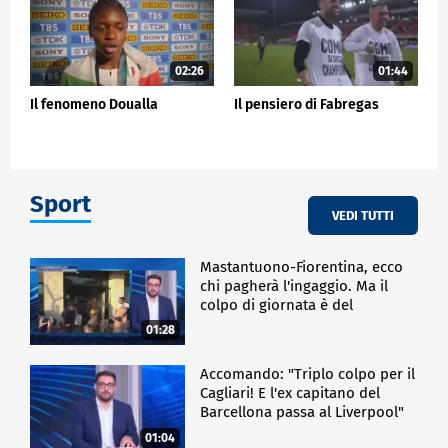
02:26
01:44
Il fenomeno Doualla
Il pensiero di Fabregas
Sport
VEDI TUTTI
Mastantuono-Fiorentina, ecco
chi pagherà l'ingaggio. Ma il
colpo di giornata è del
Frosinone"
01:28
Accomando: "Triplo colpo per il
Cagliari! E l'ex capitano del
Barcellona passa al Liverpool"
01:04