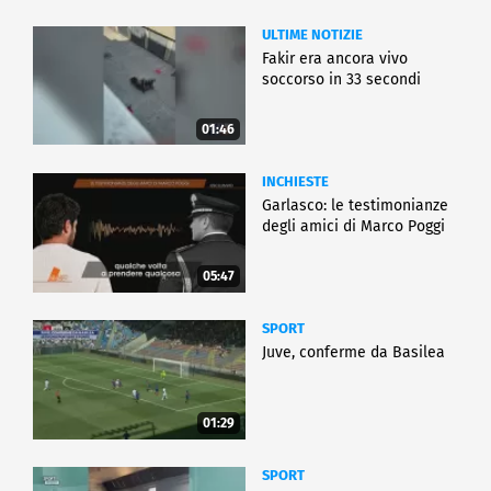
ULTIME NOTIZIE
Fakir era ancora vivo
soccorso in 33 secondi
01:46
INCHIESTE
Garlasco: le testimonianze
degli amici di Marco Poggi
05:47
SPORT
Juve, conferme da Basilea
01:29
SPORT