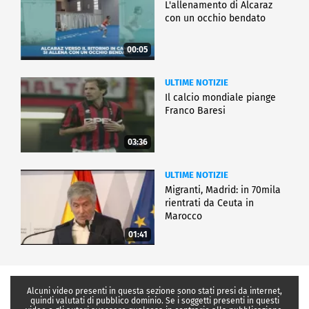
L'allenamento di Alcaraz
con un occhio bendato
00:05
ULTIME NOTIZIE
Il calcio mondiale piange
Franco Baresi
03:36
ULTIME NOTIZIE
Migranti, Madrid: in 70mila
rientrati da Ceuta in
Marocco
01:41
Alcuni video presenti in questa sezione sono stati presi da internet,
quindi valutati di pubblico dominio. Se i soggetti presenti in questi