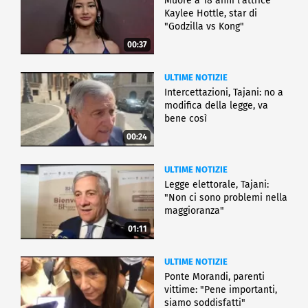
Muore a 18 anni l'attrice
Kaylee Hottle, star di
"Godzilla vs Kong"
00:37
ULTIME NOTIZIE
Intercettazioni, Tajani: no a
modifica della legge, va
bene così
00:24
ULTIME NOTIZIE
Legge elettorale, Tajani:
"Non ci sono problemi nella
maggioranza"
01:11
ULTIME NOTIZIE
Ponte Morandi, parenti
vittime: "Pene importanti,
siamo soddisfatti"