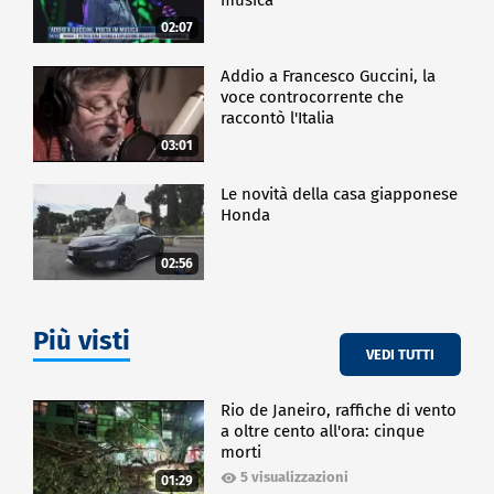
02:07
Addio a Francesco Guccini, la
voce controcorrente che
raccontò l'Italia
03:01
Le novità della casa giapponese
Honda
02:56
Più visti
VEDI TUTTI
Rio de Janeiro, raffiche di vento
a oltre cento all'ora: cinque
morti
5 visualizzazioni
01:29