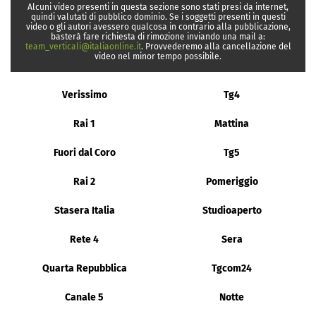
Alcuni video presenti in questa sezione sono stati presi da internet,
quindi valutati di pubblico dominio. Se i soggetti presenti in questi
video o gli autori avessero qualcosa in contrario alla pubblicazione,
basterà fare richiesta di rimozione inviando una mail a:
team_verticali@italiaonline.it
. Provvederemo alla cancellazione del
video nel minor tempo possibile.
Verissimo
Tg4
Rai 1
Mattina
Fuori dal Coro
Tg5
Rai 2
Pomeriggio
Stasera Italia
Studioaperto
Rete 4
Sera
Quarta Repubblica
Tgcom24
Canale 5
Notte