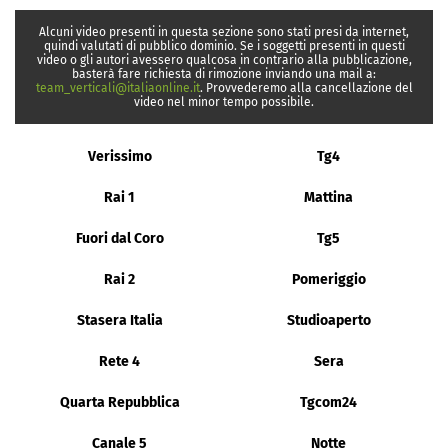
Alcuni video presenti in questa sezione sono stati presi da internet,
quindi valutati di pubblico dominio. Se i soggetti presenti in questi
video o gli autori avessero qualcosa in contrario alla pubblicazione,
basterà fare richiesta di rimozione inviando una mail a:
team_verticali@italiaonline.it
. Provvederemo alla cancellazione del
video nel minor tempo possibile.
Verissimo
Tg4
Rai 1
Mattina
Fuori dal Coro
Tg5
Rai 2
Pomeriggio
Stasera Italia
Studioaperto
Rete 4
Sera
Quarta Repubblica
Tgcom24
Canale 5
Notte