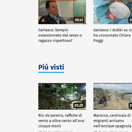
05:41
0
Garlasco: Sempio
Garlasco: i dubbi su c
ossessionato dal sesso o
ha consumato Chiara
ragazzo rispettoso?
Poggi
Più visti
01:29
0
Rio de Janeiro, raffiche di
Marocco, centinaia di
vento a oltre cento all'ora:
migranti arrivano
cinque morti
nell'enclave spagnola
Ceuta