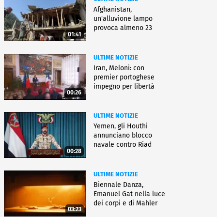
Afghanistan,
un'alluvione lampo
provoca almeno 23
01:41
morti e dispersi
ULTIME NOTIZIE
Iran, Meloni: con
premier portoghese
impegno per libertà
00:26
navigazione
ULTIME NOTIZIE
Yemen, gli Houthi
annunciano blocco
navale contro Riad
00:28
ULTIME NOTIZIE
Biennale Danza,
Emanuel Gat nella luce
dei corpi e di Mahler
03:23