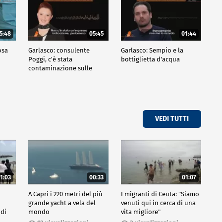
5:48
05:45
01:44
osa
Garlasco: consulente
Garlasco: Sempio e la
Poggi, c'è stata
bottiglietta d'acqua
contaminazione sulle
unghie?
VEDI TUTTI
1:03
00:33
01:07
A Capri i 220 metri del più
I migranti di Ceuta: "Siamo
grande yacht a vela del
venuti qui in cerca di una
 di
mondo
vita migliore"