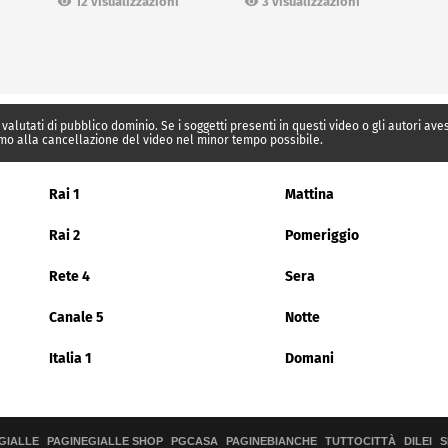
12 visualizzazioni
3 visualizzazioni
 valutati di pubblico dominio. Se i soggetti presenti in questi video o gli autori av
mo alla cancellazione del video nel minor tempo possibile.
Rai 1
Mattina
Rai 2
Pomeriggio
Rete 4
Sera
Canale 5
Notte
Italia 1
Domani
GIALLE
PAGINEGIALLE SHOP
PGCASA
PAGINEBIANCHE
TUTTOCITTÀ
DILEI
S