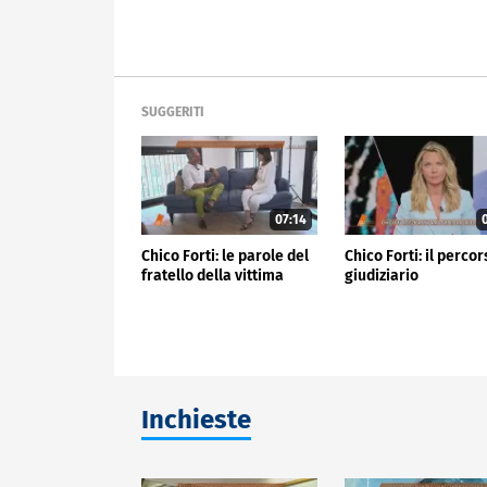
SUGGERITI
07:14
0
Chico Forti: le parole del
Chico Forti: il perco
fratello della vittima
giudiziario
Inchieste