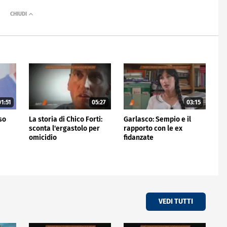
1:51
05:27
03:15
rso
La storia di Chico Forti:
Garlasco: Sempio e il
sconta l'ergastolo per
rapporto con le ex
omicidio
fidanzate
VEDI TUTTI