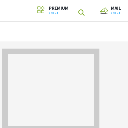
PREMIUM
MAIL
SEARCH
ENTRA
ENTRA
ENTRA