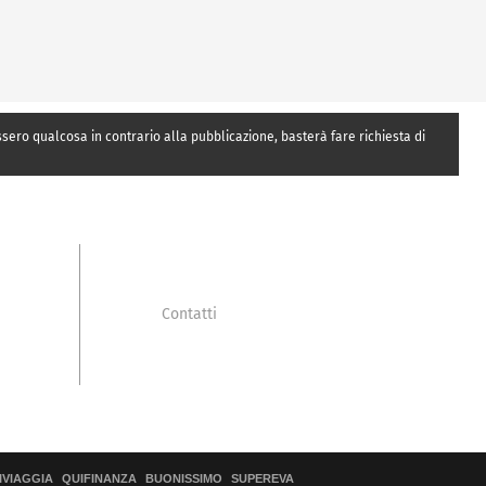
essero qualcosa in contrario alla pubblicazione, basterà fare richiesta di
Contatti
IVIAGGIA
QUIFINANZA
BUONISSIMO
SUPEREVA