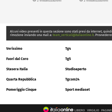
2 visualizzazioni
2 visualizzazioni
Alcuni video presenti in questa sezione sono stati presi da internet, quindi
rimozione inviando una mail a:
team_verticali@italiaonline.it
. Provvedere
Verissimo
Tg4
Fuori dal Coro
Tg5
Stasera Italia
Studioaperto
Quarta Repubblica
Tgcom24
Pomeriggio Cinque
Sport mediaset
LIBERO
VIRGILIO
PAGINE