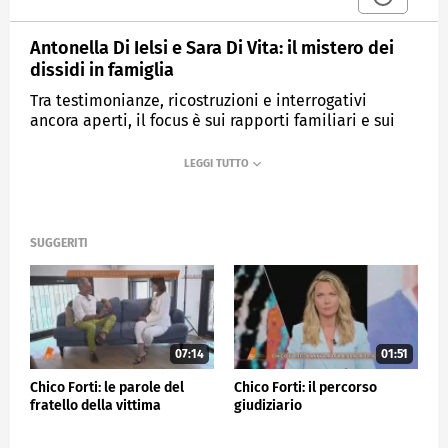
Antonella Di Ielsi e Sara Di Vita: il mistero dei
dissidi in famiglia
Tra testimonianze, ricostruzioni e interrogativi
ancora aperti, il focus è sui rapporti familiari e sui
presunti dissidi che potrebbero contribuire a
chiarire i contorni della storia.
MEDIASET
QUARTO GRADO
SUGGERITI
07:14
01:51
Chico Forti: le parole del
Chico Forti: il percorso
fratello della vittima
giudiziario