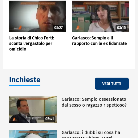
05:27
03:15
La storia di Chico Forti:
Garlasco: Sempio e il
sconta l'ergastolo per
rapporto con le ex fidanzate
omicidio
Inchieste
VEDI TUTTI
Garlasco: Sempio ossessionato
dal sesso o ragazzo rispettoso?
05:41
Garlasco: i dubbi su cosa ha