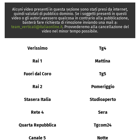
Alcuni video presenti in questa sezione sono stati presi da internet,
quindi valutati di pubblico dominio. Se i soggetti presenti in questi
video o gli autori avessero qualcosa in contrario alla pubblicazione,
basterà fare richiesta di rimozione inviando una mail a:
team_verticali@italiaonline.it
. Provvederemo alla cancellazione del
video nel minor tempo possibile.
Verissimo
Tg4
Rai 1
Mattina
Fuori dal Coro
Tg5
Rai 2
Pomeriggio
Stasera Italia
Studioaperto
Rete 4
Sera
Quarta Repubblica
Tgcom24
Canale 5
Notte