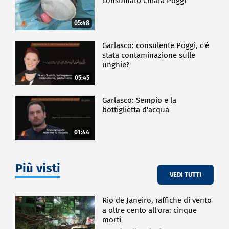
consumato Chiara Poggi
05:48
Garlasco: consulente Poggi, c'è
stata contaminazione sulle
unghie?
05:45
Garlasco: Sempio e la
bottiglietta d'acqua
01:44
Più visti
VEDI TUTTI
Rio de Janeiro, raffiche di vento
a oltre cento all'ora: cinque
morti