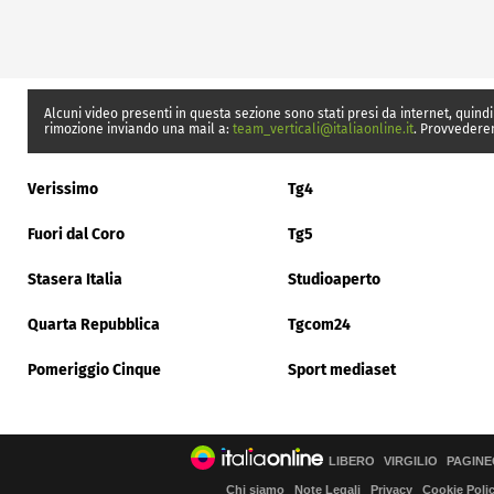
Alcuni video presenti in questa sezione sono stati presi da internet, quindi
rimozione inviando una mail a:
team_verticali@italiaonline.it
. Provvedere
Verissimo
Tg4
Fuori dal Coro
Tg5
Stasera Italia
Studioaperto
Quarta Repubblica
Tgcom24
Pomeriggio Cinque
Sport mediaset
LIBERO
VIRGILIO
PAGINE
Chi siamo
Note Legali
Privacy
Cookie Poli