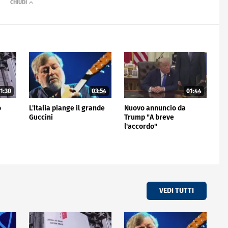
1:30
03:54
01:44
o
L'Italia piange il grande
Nuovo annuncio da
Guccini
Trump "A breve
l'accordo"
VEDI TUTTI