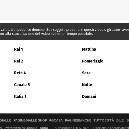
 valutati di pubblico dominio. Se i soggetti presenti in questi video o gli autori av
mo alla cancellazione del video nel minor tempo possibile.
Rai 1
Mattina
Rai 2
Pomeriggio
Rete 4
Sera
Canale 5
Notte
Italia 1
Domani
GIALLE
PAGINEGIALLE SHOP
PGCASA
PAGINEBIANCHE
TUTTOCITTÀ
DILEI
S
© Italiaonline S.p.A. 2026
Direzione e coordinamento 
cy
Preferenze sui cookie
Aiuto