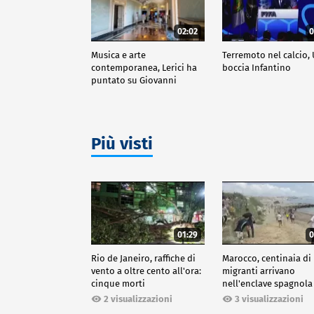
02:02
0
Musica e arte
Terremoto nel calcio,
contemporanea, Lerici ha
boccia Infantino
puntato su Giovanni
Ozzola
Più visti
01:29
0
Rio de Janeiro, raffiche di
Marocco, centinaia di
vento a oltre cento all'ora:
migranti arrivano
cinque morti
nell'enclave spagnola
Ceuta
2 visualizzazioni
3 visualizzazioni