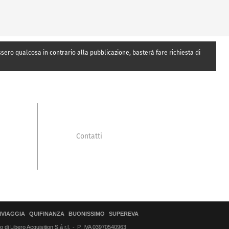
essero qualcosa in contrario alla pubblicazione, basterà fare richiesta di
Contatti
IVIAGGIA
QUIFINANZA
BUONISSIMO
SUPEREVA
di Libero Acquisition S.á r.l.
P. IVA 03970540963