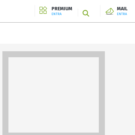
PREMIUM
MAIL
SEARCH
ENTRA
ENTRA
ENTRA