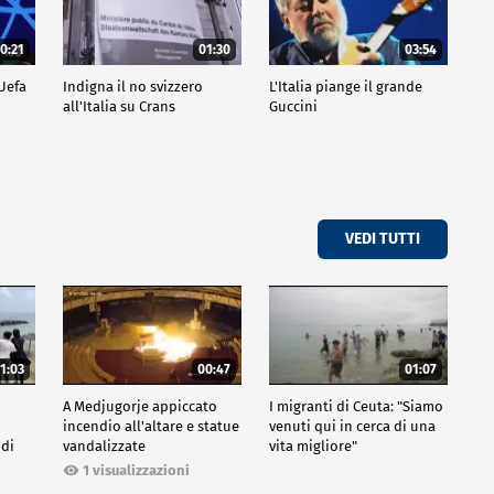
0:21
01:30
03:54
 Uefa
Indigna il no svizzero
L'Italia piange il grande
all'Italia su Crans
Guccini
VEDI TUTTI
1:03
00:47
01:07
A Medjugorje appiccato
I migranti di Ceuta: "Siamo
incendio all'altare e statue
venuti qui in cerca di una
 di
vandalizzate
vita migliore"
1 visualizzazioni