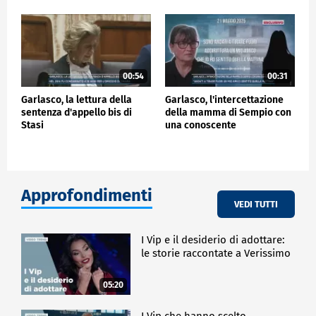
00:54
00:31
Garlasco, la lettura della
Garlasco, l'intercettazione
sentenza d'appello bis di
della mamma di Sempio con
Stasi
una conoscente
Approfondimenti
VEDI TUTTI
I Vip e il desiderio di adottare:
le storie raccontate a Verissimo
05:20
I Vip che hanno scelto