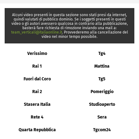
Alcuni video presenti in questa sezione sono stati presi da internet,
quindi valutati di pubblico dominio. Se i soggetti presenti in questi
video o gli autori avessero qualcosa in contrario alla pubblicazione,
basterà fare richiesta di rimozione inviando una mail a:
team_verticali@italiaonline.it
. Provvederemo alla cancellazione del
video nel minor tempo possibile.
Verissimo
Tg4
Rai 1
Mattina
Fuori dal Coro
Tg5
Rai 2
Pomeriggio
Stasera Italia
Studioaperto
Rete 4
Sera
Quarta Repubblica
Tgcom24