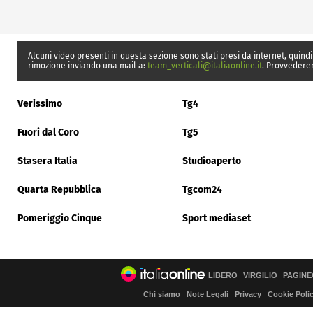
Alcuni video presenti in questa sezione sono stati presi da internet, quindi
rimozione inviando una mail a:
team_verticali@italiaonline.it
. Provvedere
Verissimo
Tg4
Fuori dal Coro
Tg5
Stasera Italia
Studioaperto
Quarta Repubblica
Tgcom24
Pomeriggio Cinque
Sport mediaset
LIBERO
VIRGILIO
PAGINE
Chi siamo
Note Legali
Privacy
Cookie Poli