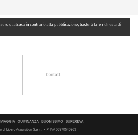
essero qualcosa in contrario alla pubblicazione, basterà fare richiesta di
Contatti
IVIAGGIA
QUIFINANZA
BUONISSIMO
SUPEREVA
di Libero Acquisition S.á r.l.
P. IVA 03970540963