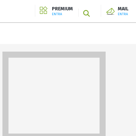
PREMIUM
MAIL
SEARCH
ENTRA
ENTRA
ENTRA