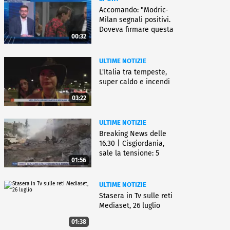
Accomando: "Modric-
Milan segnali positivi.
Doveva firmare questa
00:32
settimana, ma..."
ULTIME NOTIZIE
L'Italia tra tempeste,
super caldo e incendi
03:22
ULTIME NOTIZIE
Breaking News delle
16.30 | Cisgiordania,
sale la tensione: 5
01:56
vittime
ULTIME NOTIZIE
Stasera in Tv sulle reti
Mediaset, 26 luglio
01:38