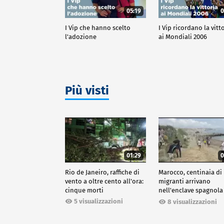
05:19
0
I Vip che hanno scelto
I Vip ricordano la vitt
l'adozione
ai Mondiali 2006
Più visti
01:29
0
Rio de Janeiro, raffiche di
Marocco, centinaia di
vento a oltre cento all'ora:
migranti arrivano
cinque morti
nell'enclave spagnola
Ceuta
5 visualizzazioni
8 visualizzazioni