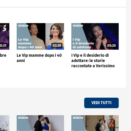
0:31
03:39
05:20
mbre
Le Vip mamme dopo i 40
I Vip e il desiderio di
anni
adottare: le storie
raccontate a Verissimo
VEDI TUTTI