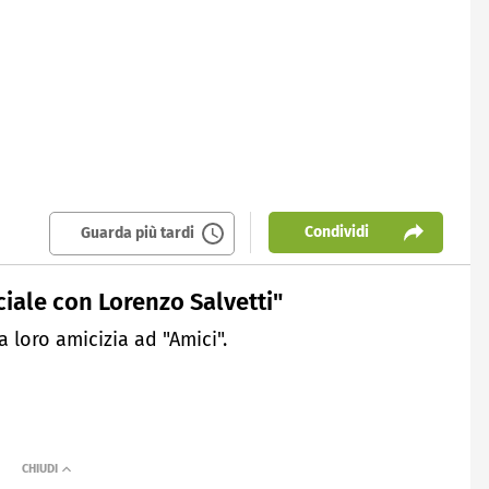
Condividi
Guarda più tardi
ciale con Lorenzo Salvetti"
 loro amicizia ad "Amici".