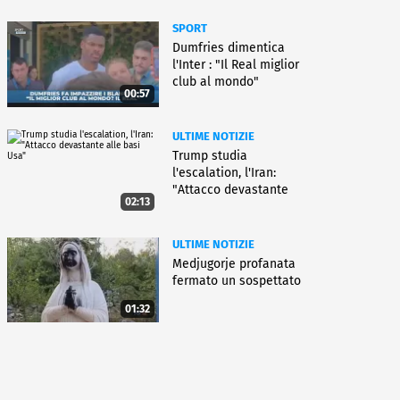
SPORT
Dumfries dimentica
l'Inter : "Il Real miglior
club al mondo"
00:57
ULTIME NOTIZIE
Trump studia
l'escalation, l'Iran:
"Attacco devastante
02:13
alle basi Usa"
ULTIME NOTIZIE
Medjugorje profanata
fermato un sospettato
01:32