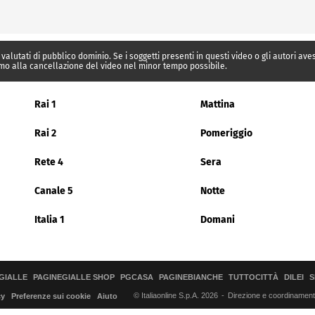
 valutati di pubblico dominio. Se i soggetti presenti in questi video o gli autori av
mo alla cancellazione del video nel minor tempo possibile.
Rai 1
Mattina
Rai 2
Pomeriggio
Rete 4
Sera
Canale 5
Notte
Italia 1
Domani
GIALLE
PAGINEGIALLE SHOP
PGCASA
PAGINEBIANCHE
TUTTOCITTÀ
DILEI
S
© Italiaonline S.p.A. 2026
Direzione e coordinamento 
cy
Preferenze sui cookie
Aiuto