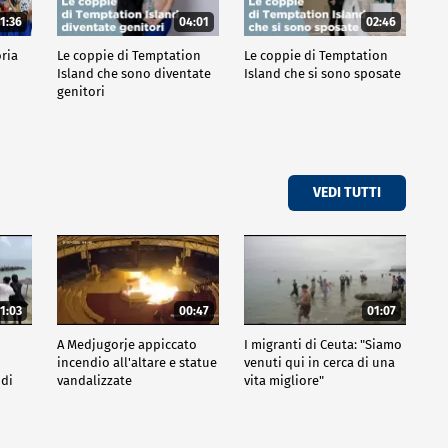
1:36
04:01
02:46
oria
Le coppie di Temptation
Le coppie di Temptation
Island che sono diventate
Island che si sono sposate
genitori
VEDI TUTTI
1:03
00:47
01:07
A Medjugorje appiccato
I migranti di Ceuta: "Siamo
incendio all'altare e statue
venuti qui in cerca di una
 di
vandalizzate
vita migliore"