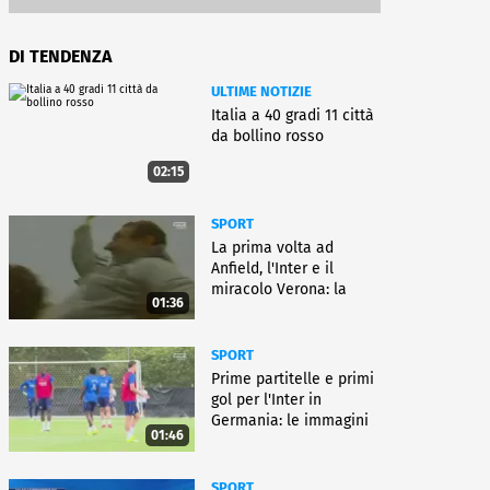
DI TENDENZA
ULTIME NOTIZIE
Italia a 40 gradi 11 città
da bollino rosso
02:15
SPORT
La prima volta ad
Anfield, l'Inter e il
miracolo Verona: la
01:36
carriera di Bagnoli
SPORT
Prime partitelle e primi
gol per l'Inter in
Germania: le immagini
01:46
SPORT