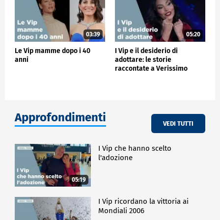
03:39
05:20
Le Vip mamme dopo i 40
I Vip e il desiderio di
anni
adottare: le storie
raccontate a Verissimo
Approfondimenti
VEDI TUTTI
I Vip che hanno scelto
l'adozione
05:19
I Vip ricordano la vittoria ai
Mondiali 2006