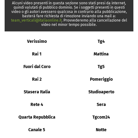
Alcuni video presenti in questa sezione sono stati presi da internet,
quindi valutati di pubblico dominio. Se i soggetti presenti in questi
video o gli autori avessero qualcosa in contrario alla pubblicazione,
basterà fare richiesta di rimozione inviando una mail a:
team_verticali@italiaonline.it
. Provvederemo alla cancellazione del
video nel minor tempo possibile.
Verissimo
Tg4
Rai 1
Mattina
Fuori dal Coro
Tg5
Rai 2
Pomeriggio
Stasera Italia
Studioaperto
Rete 4
Sera
Quarta Repubblica
Tgcom24
Canale 5
Notte