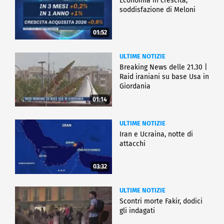
Economia in crescita,
soddisfazione di Meloni
01:52
ULTIME NOTIZIE
Breaking News delle 21.30 |
Raid iraniani su base Usa in
Giordania
01:14
ULTIME NOTIZIE
Iran e Ucraina, notte di
attacchi
03:32
ULTIME NOTIZIE
Scontri morte Fakir, dodici
gli indagati