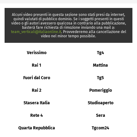
Alcuni video presenti in questa sezione sono stati presi da internet,
quindi valutati di pubblico dominio. Se i soggetti presenti in questi
video o gli autori avessero qualcosa in contrario alla pubblicazione,
basterà fare richiesta di rimozione inviando una mail a:
team_verticali@italiaonline.it
. Provvederemo alla cancellazione del
video nel minor tempo possibile.
Verissimo
Tg4
Rai 1
Mattina
Fuori dal Coro
Tg5
Rai 2
Pomeriggio
Stasera Italia
Studioaperto
Rete 4
Sera
Quarta Repubblica
Tgcom24