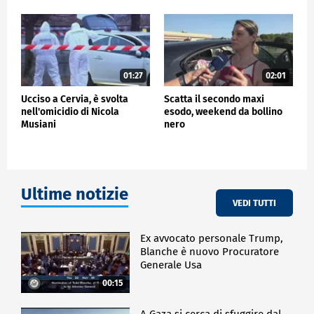
01:27
02:01
Ucciso a Cervia, è svolta
Scatta il secondo maxi
nell'omicidio di Nicola
esodo, weekend da bollino
Musiani
nero
Ultime notizie
VEDI TUTTI
Ex avvocato personale Trump,
Blanche è nuovo Procuratore
Generale Usa
00:15
A Gaza si cerca di sfuggire dal