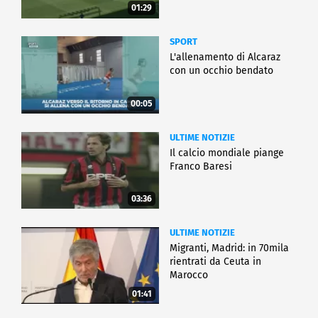
01:29
SPORT
L'allenamento di Alcaraz
con un occhio bendato
00:05
ULTIME NOTIZIE
Il calcio mondiale piange
Franco Baresi
03:36
ULTIME NOTIZIE
Migranti, Madrid: in 70mila
rientrati da Ceuta in
Marocco
01:41