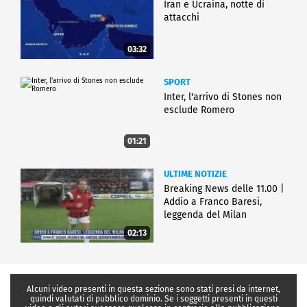
Iran e Ucraina, notte di
attacchi
03:32
SPORT
Inter, l'arrivo di Stones non
esclude Romero
01:21
ULTIME NOTIZIE
Breaking News delle 11.00 |
Addio a Franco Baresi,
leggenda del Milan
02:13
Alcuni video presenti in questa sezione sono stati presi da internet,
quindi valutati di pubblico dominio. Se i soggetti presenti in questi