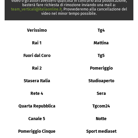
video o gli autori avessero qualcosa in contrario alla pubblicazione,
basterà fare richiesta di rimozione inviando una mail a:
team_verticali@italiaonline.it
. Provvederemo alla cancellazione del
video nel minor tempo possibile.
Verissimo
Tg4
Rai 1
Mattina
Fuori dal Coro
Tg5
Rai 2
Pomeriggio
Stasera Italia
Studioaperto
Rete 4
Sera
Quarta Repubblica
Tgcom24
Canale 5
Notte
Pomeriggio Cinque
Sport mediaset