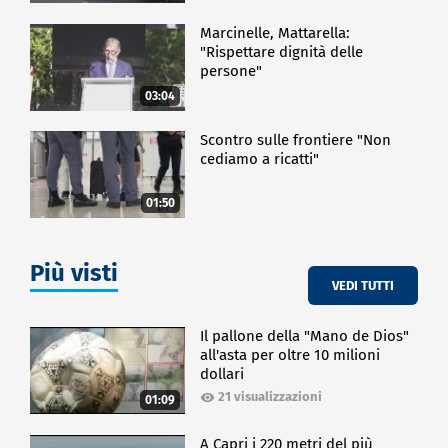
Marcinelle, Mattarella:
"Rispettare dignità delle
persone"
03:04
Scontro sulle frontiere "Non
cediamo a ricatti"
01:50
Più visti
VEDI TUTTI
Il pallone della "Mano de Dios"
all'asta per oltre 10 milioni
dollari
21 visualizzazioni
01:09
A Capri i 220 metri del più