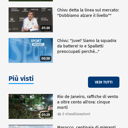
Chivu detta la linea sul mercato:
"Dobbiamo alzare il livello""
01:30
Chivu: "Juve? Siamo la squadra
da battere! Io e Spalletti
preoccupati perché…"
00:59
Più visti
VEDI TUTTI
Rio de Janeiro, raffiche di vento
a oltre cento all'ora: cinque
morti
2 visualizzazioni
01:29
Marocco, centinaia di migranti