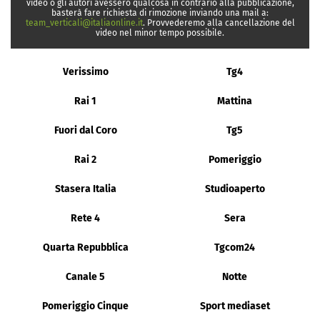
video o gli autori avessero qualcosa in contrario alla pubblicazione,
basterà fare richiesta di rimozione inviando una mail a:
team_verticali@italiaonline.it
. Provvederemo alla cancellazione del
video nel minor tempo possibile.
Verissimo
Tg4
Rai 1
Mattina
Fuori dal Coro
Tg5
Rai 2
Pomeriggio
Stasera Italia
Studioaperto
Rete 4
Sera
Quarta Repubblica
Tgcom24
Canale 5
Notte
Pomeriggio Cinque
Sport mediaset