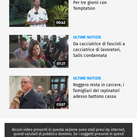
Per tre giorni con
Temptation
00:42
ULTIME NOTIZIE
Da cacciatrice di fascisti a
cacciatrice di lavoratori,
Salis condannata
01:31
ULTIME NOTIZIE
Roggero resta in carcere, i
famigliari dei rapinatori
adesso battono cassa
03:07
Alcuni video presenti in questa sezione sono stati presi da internet,
quindi valutati di pubblico dominio. Se i soggetti presenti in questi