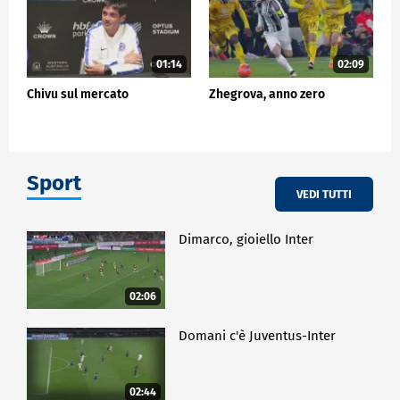
01:14
02:09
Chivu sul mercato
Zhegrova, anno zero
Sport
VEDI TUTTI
Dimarco, gioiello Inter
02:06
Domani c'è Juventus-Inter
02:44