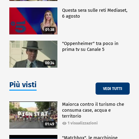
Questa sera sulle reti Mediaset,
6 agosto
01:38
"Oppenheimer" tra poco in
prima tv su Canale 5
00:34
Più visti
VEDI TUTTI
Maiorca contro il turismo che
consuma case, acqua e
territorio
1 visualizzazioni
01:49
"Matchbox", le macchinine