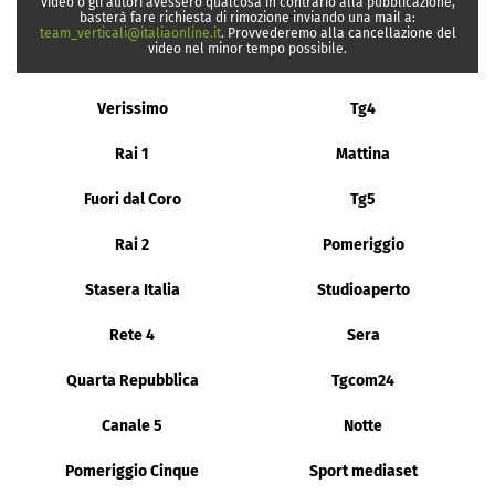
video o gli autori avessero qualcosa in contrario alla pubblicazione,
basterà fare richiesta di rimozione inviando una mail a:
team_verticali@italiaonline.it
. Provvederemo alla cancellazione del
video nel minor tempo possibile.
Verissimo
Tg4
Rai 1
Mattina
Fuori dal Coro
Tg5
Rai 2
Pomeriggio
Stasera Italia
Studioaperto
Rete 4
Sera
Quarta Repubblica
Tgcom24
Canale 5
Notte
Pomeriggio Cinque
Sport mediaset