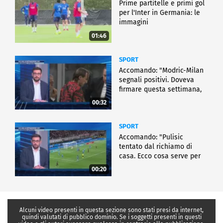
Prime partitelle e primi gol
per l'Inter in Germania: le
immagini
01:46
SPORT
Accomando: "Modric-Milan
segnali positivi. Doveva
firmare questa settimana,
ma..."
00:32
SPORT
Accomando: "Pulisic
tentato dal richiamo di
casa. Ecco cosa serve per
partire"
00:20
Alcuni video presenti in questa sezione sono stati presi da internet,
quindi valutati di pubblico dominio. Se i soggetti presenti in questi