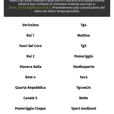
video o gli autori avessero qualcosa in contrario alla pubblicazione,
basterà fare richiesta di rimozione inviando una mail a:
team_verticali@italiaonline.it
. Provvederemo alla cancellazione del
video nel minor tempo possibile.
Verissimo
Tg4
Rai 1
Mattina
Fuori dal Coro
Tg5
Rai 2
Pomeriggio
Stasera Italia
Studioaperto
Rete 4
Sera
Quarta Repubblica
Tgcom24
Canale 5
Notte
Pomeriggio Cinque
Sport mediaset