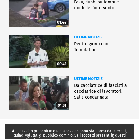
Fakir, dubbi su tempi e
modi dell'intervento
01:44
ULTIME NOTIZIE
Per tre giorni con
Temptation
00:42
ULTIME NOTIZIE
Da cacciatrice di fascisti a
cacciatrice di lavoratori,
Salis condannata
01:31
Alcuni video presenti in questa sezione sono stati presi da internet,
quindi valutati di pubblico dominio. Se i soggetti presenti in questi