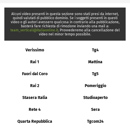
Alcuni video presenti in questa sezione sono stati presi da internet,
quindi valutati di pubblico dominio. Se i soggetti presenti in questi
video o gli autori avessero qualcosa in contrario alla pubblicazione,
basterà fare richiesta di rimozione inviando una mail a:
team_verticali@italiaonline.it
. Provvederemo alla cancellazione del
video nel minor tempo possibile.
Verissimo
Tg4
Rai 1
Mattina
Fuori dal Coro
Tg5
Rai 2
Pomeriggio
Stasera Italia
Studioaperto
Rete 4
Sera
Quarta Repubblica
Tgcom24