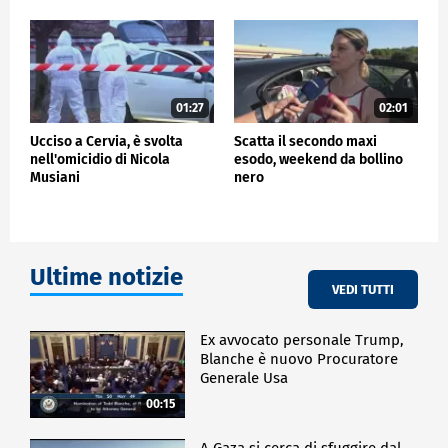
01:27
02:01
Ucciso a Cervia, è svolta
Scatta il secondo maxi
nell'omicidio di Nicola
esodo, weekend da bollino
Musiani
nero
Ultime notizie
VEDI TUTTI
Ex avvocato personale Trump,
Blanche è nuovo Procuratore
Generale Usa
00:15
A Gaza si cerca di sfuggire dal