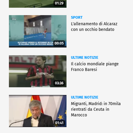
01:29
SPORT
L'allenamento di Alcaraz
con un occhio bendato
00:05
ULTIME NOTIZIE
Il calcio mondiale piange
Franco Baresi
03:36
ULTIME NOTIZIE
Migranti, Madrid: in 70mila
rientrati da Ceuta in
Marocco
01:41