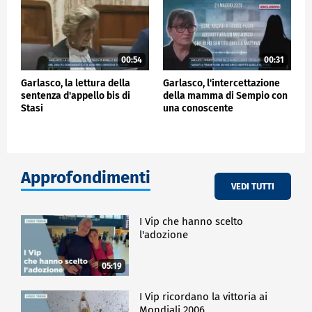
00:54
00:31
Garlasco, la lettura della
Garlasco, l'intercettazione
sentenza d'appello bis di
della mamma di Sempio con
Stasi
una conoscente
Approfondimenti
VEDI TUTTI
I Vip che hanno scelto
l'adozione
05:19
I Vip ricordano la vittoria ai
Mondiali 2006