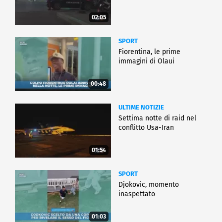
02:05
SPORT
Fiorentina, le prime
immagini di Olaui
00:48
ULTIME NOTIZIE
Settima notte di raid nel
conflitto Usa-Iran
01:54
SPORT
Djokovic, momento
inaspettato
01:03