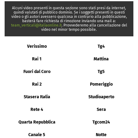
Alcuni video presenti in questa sezione sono stati presi da internet,
quindi valutati di pubblico dominio. Se i soggetti presenti in questi
video o gli autori avessero qualcosa in contrario alla pubblicazione,
basterà fare richiesta di rimozione inviando una mail a:
team_verticali@italiaonline.it
. Provvederemo alla cancellazione del
video nel minor tempo possibile.
Verissimo
Tg4
Rai 1
Mattina
Fuori dal Coro
Tg5
Rai 2
Pomeriggio
Stasera Italia
Studioaperto
Rete 4
Sera
Quarta Repubblica
Tgcom24
Canale 5
Notte