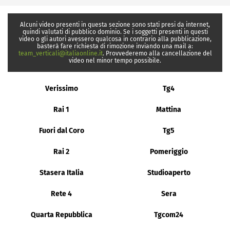
Alcuni video presenti in questa sezione sono stati presi da internet,
quindi valutati di pubblico dominio. Se i soggetti presenti in questi
video o gli autori avessero qualcosa in contrario alla pubblicazione,
basterà fare richiesta di rimozione inviando una mail a:
team_verticali@italiaonline.it
. Provvederemo alla cancellazione del
video nel minor tempo possibile.
Verissimo
Tg4
Rai 1
Mattina
Fuori dal Coro
Tg5
Rai 2
Pomeriggio
Stasera Italia
Studioaperto
Rete 4
Sera
Quarta Repubblica
Tgcom24