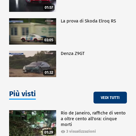
01:57
La prova di Skoda Elroq RS
03:05
Denza Z9GT
01:32
Più visti
VEDI TUTTI
Rio de Janeiro, raffiche di vento
a oltre cento all'ora: cinque
morti
3 visualizzazioni
01:29