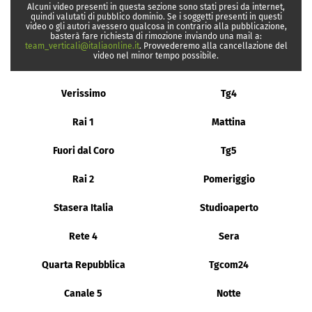
Alcuni video presenti in questa sezione sono stati presi da internet,
quindi valutati di pubblico dominio. Se i soggetti presenti in questi
video o gli autori avessero qualcosa in contrario alla pubblicazione,
basterà fare richiesta di rimozione inviando una mail a:
team_verticali@italiaonline.it
. Provvederemo alla cancellazione del
video nel minor tempo possibile.
Verissimo
Tg4
Rai 1
Mattina
Fuori dal Coro
Tg5
Rai 2
Pomeriggio
Stasera Italia
Studioaperto
Rete 4
Sera
Quarta Repubblica
Tgcom24
Canale 5
Notte