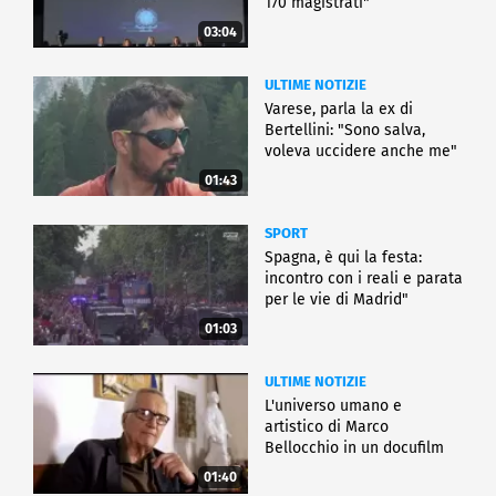
170 magistrati"
03:04
ULTIME NOTIZIE
Varese, parla la ex di
Bertellini: "Sono salva,
voleva uccidere anche me"
01:43
SPORT
Spagna, è qui la festa:
incontro con i reali e parata
per le vie di Madrid"
01:03
ULTIME NOTIZIE
L'universo umano e
artistico di Marco
Bellocchio in un docufilm
01:40