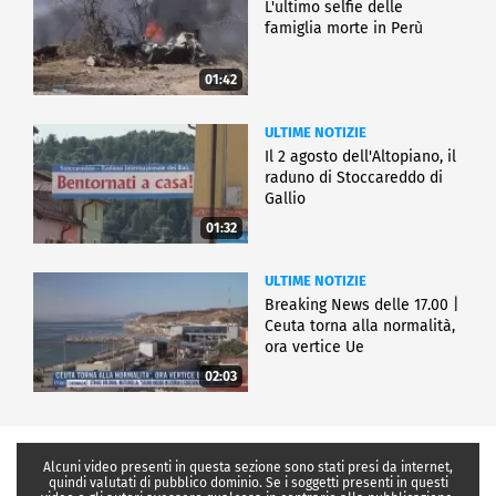
L'ultimo selfie delle
famiglia morte in Perù
01:42
ULTIME NOTIZIE
Il 2 agosto dell'Altopiano, il
raduno di Stoccareddo di
Gallio
01:32
ULTIME NOTIZIE
Breaking News delle 17.00 |
Ceuta torna alla normalità,
ora vertice Ue
02:03
Alcuni video presenti in questa sezione sono stati presi da internet,
quindi valutati di pubblico dominio. Se i soggetti presenti in questi