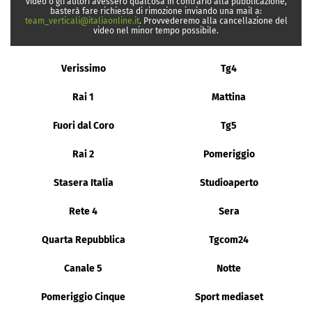
video o gli autori avessero qualcosa in contrario alla pubblicazione,
basterà fare richiesta di rimozione inviando una mail a:
team_verticali@italiaonline.it
. Provvederemo alla cancellazione del
video nel minor tempo possibile.
Verissimo
Tg4
Rai 1
Mattina
Fuori dal Coro
Tg5
Rai 2
Pomeriggio
Stasera Italia
Studioaperto
Rete 4
Sera
Quarta Repubblica
Tgcom24
Canale 5
Notte
Pomeriggio Cinque
Sport mediaset