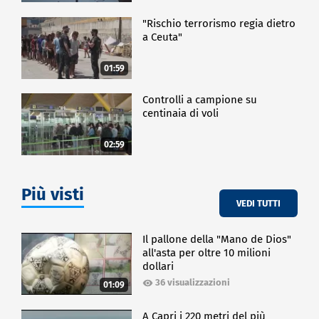
"Rischio terrorismo regia dietro
a Ceuta"
01:59
Controlli a campione su
centinaia di voli
02:59
Più visti
VEDI TUTTI
Il pallone della "Mano de Dios"
all'asta per oltre 10 milioni
dollari
36 visualizzazioni
01:09
A Capri i 220 metri del più