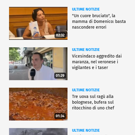
ULTIME NOTIZIE
"Un cuore bruciato", la
mamma di Domenico: basta
nascondere errori
02:32
ULTIME NOTIZIE
Vicesindaco aggredito dai
maranza, nel veronese i
vigilantes e i taser
01:29
ULTIME NOTIZIE
Tre uova sul ragù alla
bolognese, bufera sul
ritocchino di uno chef
catalano
01:34
ULTIME NOTIZIE