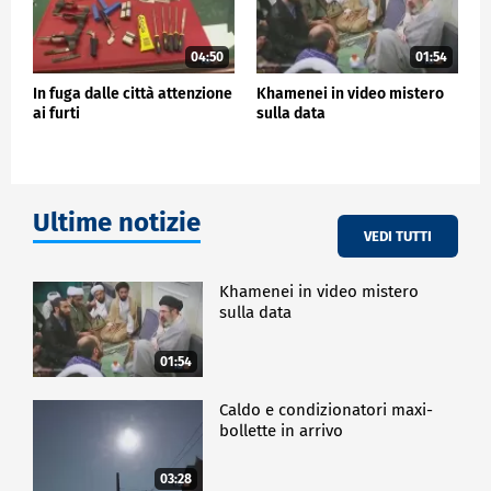
04:50
01:54
In fuga dalle città attenzione
Khamenei in video mistero
ai furti
sulla data
Ultime notizie
VEDI TUTTI
Khamenei in video mistero
sulla data
01:54
Caldo e condizionatori maxi-
bollette in arrivo
03:28