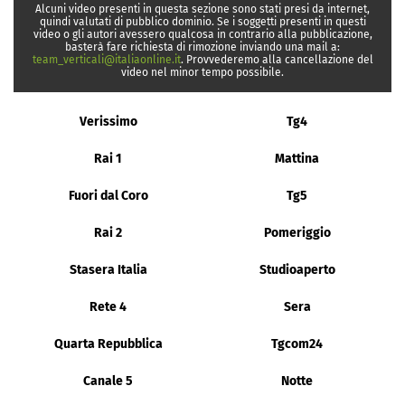
Alcuni video presenti in questa sezione sono stati presi da internet,
quindi valutati di pubblico dominio. Se i soggetti presenti in questi
video o gli autori avessero qualcosa in contrario alla pubblicazione,
basterà fare richiesta di rimozione inviando una mail a:
team_verticali@italiaonline.it
. Provvederemo alla cancellazione del
video nel minor tempo possibile.
Verissimo
Tg4
Rai 1
Mattina
Fuori dal Coro
Tg5
Rai 2
Pomeriggio
Stasera Italia
Studioaperto
Rete 4
Sera
Quarta Repubblica
Tgcom24
Canale 5
Notte