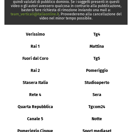
quindi valutati di pubblico dominio. Se i soggetti presenti in questi
video o gli autori avessero qualcosa in contrario alla pubblicazione,
basterà fare richiesta di rimozione inviando una mail a:
team_verticali@italiaonline.it
. Provvederemo alla cancellazione del
video nel minor tempo possibile.
Verissimo
Tg4
Rai 1
Mattina
Fuori dal Coro
Tg5
Rai 2
Pomeriggio
Stasera Italia
Studioaperto
Rete 4
Sera
Quarta Repubblica
Tgcom24
Canale 5
Notte
Pomeriggio Cinque
Sport mediaset