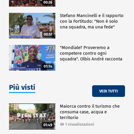
00:26
Stefano Mancinelli e il rapporto
con la Fortitudo: "Non è solo
una squadra, ma una fede"
00:57
"Mondiale? Proveremo a
competere contro ogni
squadra". Olbis Andrè racconta
il percorso di avvicinamento ai
01:14
prossimi mondiali in Germania.
Più visti
VEDI TUTTI
Maiorca contro il turismo che
consuma case, acqua e
territorio
1 visualizzazioni
01:49