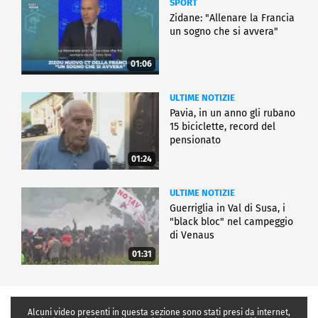
SPORT
Zidane: "Allenare la Francia
un sogno che si avvera"
01:06
ULTIME NOTIZIE
Pavia, in un anno gli rubano
15 biciclette, record del
pensionato
01:24
ULTIME NOTIZIE
Guerriglia in Val di Susa, i
"black bloc" nel campeggio
di Venaus
01:31
Alcuni video presenti in questa sezione sono stati presi da internet,