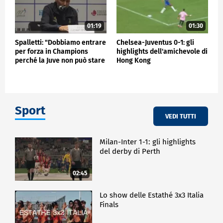
01:19
01:30
Spalletti: "Dobbiamo entrare
Chelsea-Juventus 0-1: gli
per forza in Champions
highlights dell'amichevole di
perché la Juve non può stare
Hong Kong
fuori"
Sport
VEDI TUTTI
Milan-Inter 1-1: gli highlights
del derby di Perth
02:45
Lo show delle Estathé 3x3 Italia
Finals