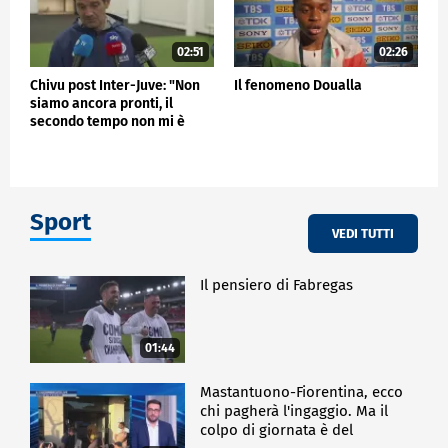
02:51
02:26
Chivu post Inter-Juve: "Non
Il fenomeno Doualla
siamo ancora pronti, il
secondo tempo non mi è
piaciuto"
Sport
VEDI TUTTI
Il pensiero di Fabregas
01:44
Mastantuono-Fiorentina, ecco
chi pagherà l'ingaggio. Ma il
colpo di giornata è del