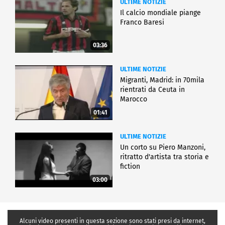
ULTIME NOTIZIE
Il calcio mondiale piange
Franco Baresi
03:36
ULTIME NOTIZIE
Migranti, Madrid: in 70mila
rientrati da Ceuta in
Marocco
01:41
ULTIME NOTIZIE
Un corto su Piero Manzoni,
ritratto d'artista tra storia e
fiction
03:00
Alcuni video presenti in questa sezione sono stati presi da internet,