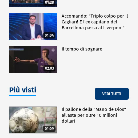
Frosinone"
01:28
Accomando: "Triplo colpo per il
Cagliari! E l'ex capitano del
Barcellona passa al Liverpool"
01:04
Il tempo di sognare
02:03
Più visti
VEDI TUTTI
Il pallone della "Mano de Dios"
all'asta per oltre 10 milioni
dollari
01:09