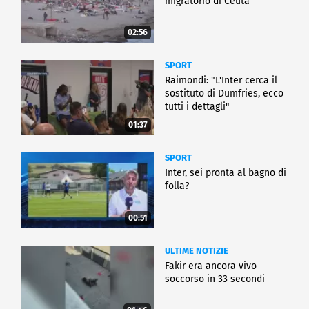
migratorio di Ceuta
02:56
SPORT
Raimondi: "L'Inter cerca il
sostituto di Dumfries, ecco
tutti i dettagli"
01:37
SPORT
Inter, sei pronta al bagno di
folla?
00:51
ULTIME NOTIZIE
Fakir era ancora vivo
soccorso in 33 secondi