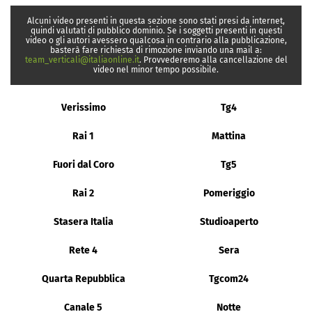
Alcuni video presenti in questa sezione sono stati presi da internet,
quindi valutati di pubblico dominio. Se i soggetti presenti in questi
video o gli autori avessero qualcosa in contrario alla pubblicazione,
basterà fare richiesta di rimozione inviando una mail a:
team_verticali@italiaonline.it
. Provvederemo alla cancellazione del
video nel minor tempo possibile.
Verissimo
Tg4
Rai 1
Mattina
Fuori dal Coro
Tg5
Rai 2
Pomeriggio
Stasera Italia
Studioaperto
Rete 4
Sera
Quarta Repubblica
Tgcom24
Canale 5
Notte