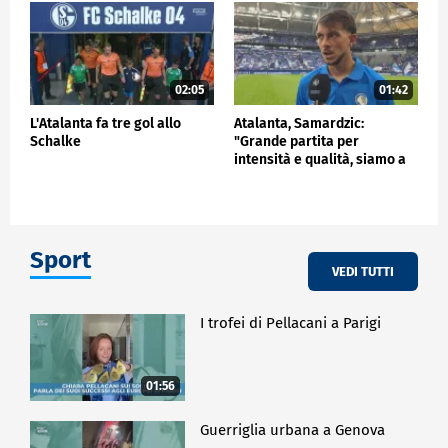
02:05
01:42
L'Atalanta fa tre gol allo
Atalanta, Samardzic:
Schalke
"Grande partita per
intensità e qualità, siamo a
buon punto"
Sport
VEDI TUTTI
I trofei di Pellacani a Parigi
01:56
Guerriglia urbana a Genova