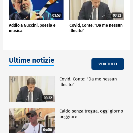
03:53
03:32
Addio a Guccini, poesia e
Covid, Conte: "Da me nessun
musica
illecito"
Ultime notizie
VEDI TUTTI
Covid, Conte: "Da me nessun
illecito"
03:32
Caldo senza tregua, oggi giorno
peggiore
04:56