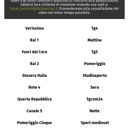
video o gli autori avessero qualcosa in contrario alla pubblicazione,
basterà fare richiesta di rimozione inviando una mail a:
team_verticali@italiaonline.it
. Provvederemo alla cancellazione del
video nel minor tempo possibile.
Verissimo
Tg4
Rai 1
Mattina
Fuori dal Coro
Tg5
Rai 2
Pomeriggio
Stasera Italia
Studioaperto
Rete 4
Sera
Quarta Repubblica
Tgcom24
Canale 5
Notte
Pomeriggio Cinque
Sport mediaset