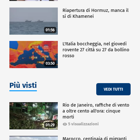
Riapertura di Hormuz, manca il
sì di Khamenei
01:56
L'Italia boccheggia, nel giovedì
rovente 27 città su 27 da bollino
rosso
03:50
Più visti
VEDI TUTTI
Rio de Janeiro, raffiche di vento
a oltre cento all'ora: cinque
morti
5 visualizzazioni
01:29
Marocco, centinaia di migranti