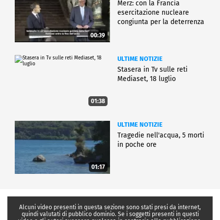
Merz: con la Francia
esercitazione nucleare
congiunta per la deterrenza
00:39
ULTIME NOTIZIE
Stasera in Tv sulle reti
Mediaset, 18 luglio
01:38
ULTIME NOTIZIE
Tragedie nell'acqua, 5 morti
in poche ore
01:17
Alcuni video presenti in questa sezione sono stati presi da internet,
quindi valutati di pubblico dominio. Se i soggetti presenti in questi