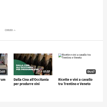
3:01
01:57
04:47
orum
Dalla Cina all'Occitania
Ricette e vini a cavallo
per produrre vini
tra Trentino e Veneto