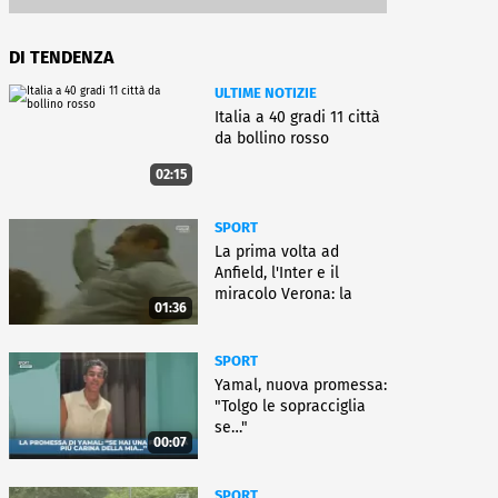
DI TENDENZA
ULTIME NOTIZIE
Italia a 40 gradi 11 città
da bollino rosso
02:15
SPORT
La prima volta ad
Anfield, l'Inter e il
miracolo Verona: la
01:36
carriera di Bagnoli
SPORT
Yamal, nuova promessa:
"Tolgo le sopracciglia
se…"
00:07
SPORT