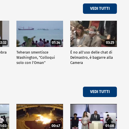
VEDI TUTTI
2:32
01:34
03:25
ebra
Teheran smentisce
È no all'uso delle chat di
Washington, "Colloqui
Delmastro, è bagarre alla
solo con l'Oman"
Camera
VEDI TUTTI
1:03
00:47
01:08