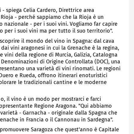
- spiega Celia Cardero, Direttrice area
 Rioja - perché sappiamo che la Rioja è un
 nazionale - per i suoi vini. Vogliamo far capire
per i suoi vini ma per tutto il suo territorio".
 scoprire il mondo del vino in Spagna: dal cava
 dai vini aragonesi in cui la Grenache è la regina,
e vini della regione di Murcia, Galizia, Catalogna
6 Denominazioni di Origine Controllata (DOC), una
presentano una varietà di vini rinomati. Le regioni
 Duero e Rueda, offrono itinerari enoturistici
splorare le tradizionali cantine e le moderne
no, il vino è un modo per mostrarci e farci
Rappresentante Regione Aragona. "Qui abbiamo
 varietà - Garnacha - originale dalla Spagna che
Grenache in Francia o il Cannonau in Sardegna".
r promuovere Saragoza che quest'anno è Capitale