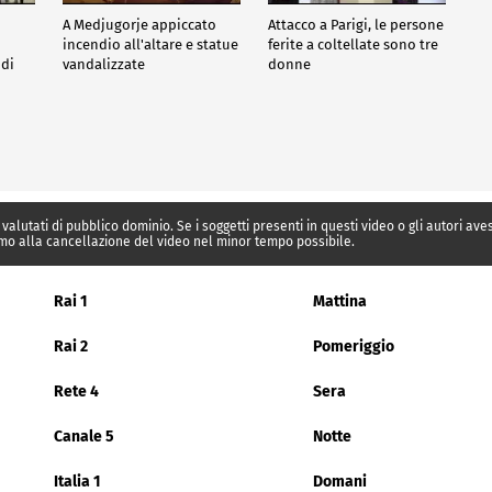
A Medjugorje appiccato
Attacco a Parigi, le persone
incendio all'altare e statue
ferite a coltellate sono tre
 di
vandalizzate
donne
 valutati di pubblico dominio. Se i soggetti presenti in questi video o gli autori av
mo alla cancellazione del video nel minor tempo possibile.
Rai 1
Mattina
Rai 2
Pomeriggio
Rete 4
Sera
Canale 5
Notte
Italia 1
Domani