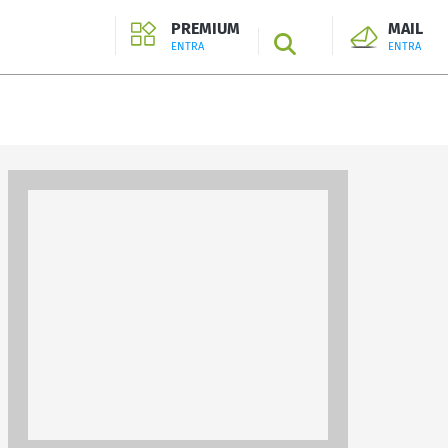
PREMIUM
MAIL
SEARCH
ENTRA
ENTRA
ENTRA