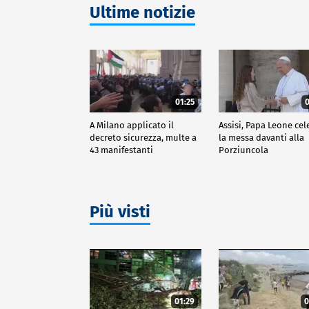
Ultime notizie
01:25
0
A Milano applicato il
Assisi, Papa Leone cel
decreto sicurezza, multe a
la messa davanti alla
43 manifestanti
Porziuncola
Più visti
01:29
0