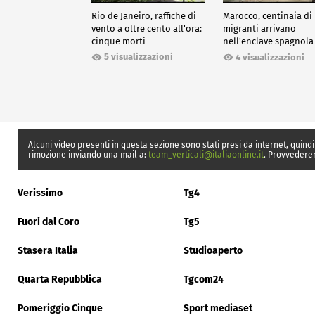
Rio de Janeiro, raffiche di
Marocco, centinaia di
vento a oltre cento all'ora:
migranti arrivano
cinque morti
nell'enclave spagnola
Ceuta
5 visualizzazioni
4 visualizzazioni
Alcuni video presenti in questa sezione sono stati presi da internet, quindi
rimozione inviando una mail a:
team_verticali@italiaonline.it
. Provvedere
Verissimo
Tg4
Fuori dal Coro
Tg5
Stasera Italia
Studioaperto
Quarta Repubblica
Tgcom24
Pomeriggio Cinque
Sport mediaset