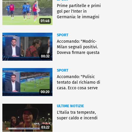
Prime partitelle e primi
gol per l'Inter in
Germania: le immagini
01:46
SPORT
Accomando: "Modric-
Milan segnali positivi.
Doveva firmare questa
00:32
settimana, ma..."
SPORT
Accomando: "Pulisic
tentato dal richiamo di
casa. Ecco cosa serve
00:20
per partire"
ULTIME NOTIZIE
L'Italia tra tempeste,
super caldo e incendi
03:22