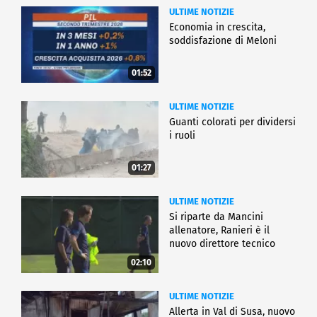
di Giovanni Agostino da Lodi dialogano con
ULTIME NOTIZIE
capolavori di Bramantino, Alvise Vivarini, Giovanni
Economia in crescita,
Bellini, Giorgione, D rer, Lorenzo Lotto, Girolamo
soddisfazione di Meloni
Romanino.
Il comitato scientifico del progetto è composto da
01:52
Alessandro Ballarin, Francesco Frangi, Mauro Natale,
Maria Cristina Passoni, Cristina Quattrini, Edoardo
ULTIME NOTIZIE
Rossetti.
Guanti colorati per dividersi
i ruoli
CULTURA
01:27
ULTIME NOTIZIE
Si riparte da Mancini
allenatore, Ranieri è il
nuovo direttore tecnico
02:10
ULTIME NOTIZIE
Allerta in Val di Susa, nuovo