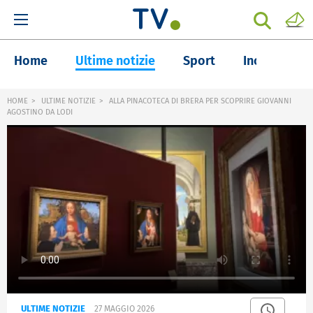
Home
Ultime notizie
Sport
Inchieste
HOME
ULTIME NOTIZIE
ALLA PINACOTECA DI BRERA PER SCOPRIRE GIOVANNI
AGOSTINO DA LODI
ULTIME NOTIZIE
27 MAGGIO 2026