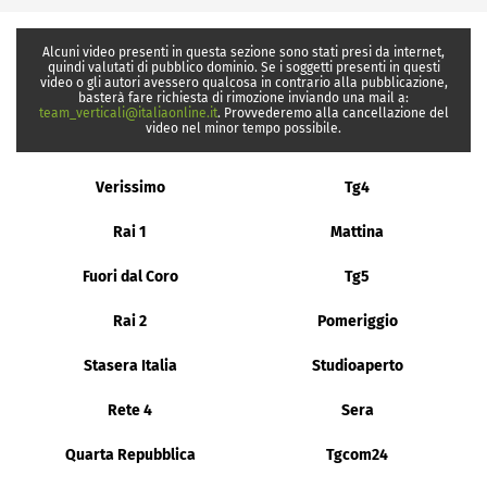
Alcuni video presenti in questa sezione sono stati presi da internet,
quindi valutati di pubblico dominio. Se i soggetti presenti in questi
video o gli autori avessero qualcosa in contrario alla pubblicazione,
basterà fare richiesta di rimozione inviando una mail a:
team_verticali@italiaonline.it
. Provvederemo alla cancellazione del
video nel minor tempo possibile.
Verissimo
Tg4
Rai 1
Mattina
Fuori dal Coro
Tg5
Rai 2
Pomeriggio
Stasera Italia
Studioaperto
Rete 4
Sera
Quarta Repubblica
Tgcom24