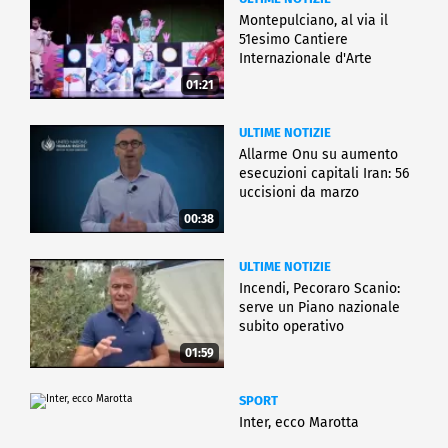
Montepulciano, al via il
51esimo Cantiere
Internazionale d'Arte
01:21
ULTIME NOTIZIE
Allarme Onu su aumento
esecuzioni capitali Iran: 56
uccisioni da marzo
00:38
ULTIME NOTIZIE
Incendi, Pecoraro Scanio:
serve un Piano nazionale
subito operativo
01:59
SPORT
Inter, ecco Marotta