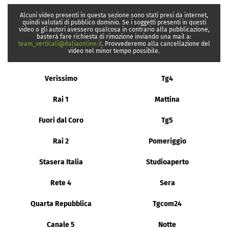
Alcuni video presenti in questa sezione sono stati presi da internet,
quindi valutati di pubblico dominio. Se i soggetti presenti in questi
video o gli autori avessero qualcosa in contrario alla pubblicazione,
basterà fare richiesta di rimozione inviando una mail a:
team_verticali@italiaonline.it
. Provvederemo alla cancellazione del
video nel minor tempo possibile.
Verissimo
Tg4
Rai 1
Mattina
Fuori dal Coro
Tg5
Rai 2
Pomeriggio
Stasera Italia
Studioaperto
Rete 4
Sera
Quarta Repubblica
Tgcom24
Canale 5
Notte