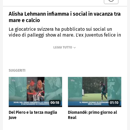
Alisha Lehmann infiamma i social in vacanza tra
mare e calcio
La giocatrice svizzera ha pubblicato sui social un
video di palleggi show al mare. L'ex Juventus felice in
vacanza senza mai dimenticare il calcio: "Ciò che
amo di più"
MEDIASET
SPORTMEDIASET
SUGGERITI
00:18
01:10
Del Piero e la terza maglia
Diomandé: primo giorno al
Juve
Real