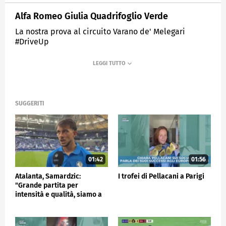
Alfa Romeo Giulia Quadrifoglio Verde
La nostra prova al circuito Varano de' Melegari
#DriveUp
MEDIASET
SPORTMEDIASET
SUGGERITI
01:42
01:56
Atalanta, Samardzic:
I trofei di Pellacani a Parigi
"Grande partita per
intensità e qualità, siamo a
buon punto"