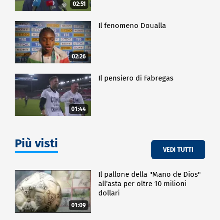
02:51
Il fenomeno Doualla
02:26
Il pensiero di Fabregas
01:44
Più visti
VEDI TUTTI
Il pallone della "Mano de Dios"
all'asta per oltre 10 milioni
dollari
01:09