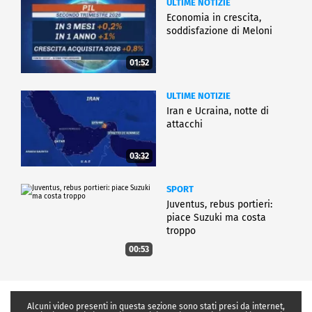
ULTIME NOTIZIE
Economia in crescita,
soddisfazione di Meloni
01:52
ULTIME NOTIZIE
Iran e Ucraina, notte di
attacchi
03:32
SPORT
Juventus, rebus portieri:
piace Suzuki ma costa
troppo
00:53
Alcuni video presenti in questa sezione sono stati presi da internet,