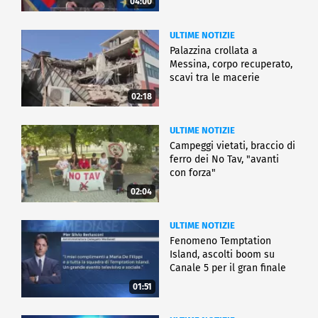
04:00
ULTIME NOTIZIE
Palazzina crollata a
Messina, corpo recuperato,
scavi tra le macerie
02:18
ULTIME NOTIZIE
Campeggi vietati, braccio di
ferro dei No Tav, "avanti
con forza"
02:04
ULTIME NOTIZIE
Fenomeno Temptation
Island, ascolti boom su
Canale 5 per il gran finale
01:51