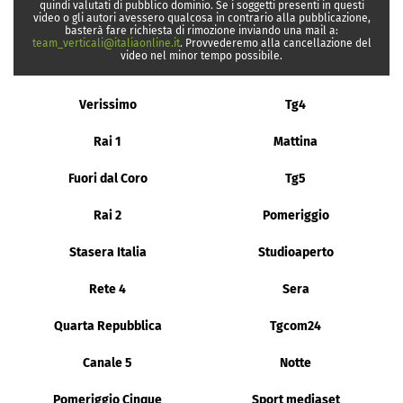
quindi valutati di pubblico dominio. Se i soggetti presenti in questi
video o gli autori avessero qualcosa in contrario alla pubblicazione,
basterà fare richiesta di rimozione inviando una mail a:
team_verticali@italiaonline.it
. Provvederemo alla cancellazione del
video nel minor tempo possibile.
Verissimo
Tg4
Rai 1
Mattina
Fuori dal Coro
Tg5
Rai 2
Pomeriggio
Stasera Italia
Studioaperto
Rete 4
Sera
Quarta Repubblica
Tgcom24
Canale 5
Notte
Pomeriggio Cinque
Sport mediaset