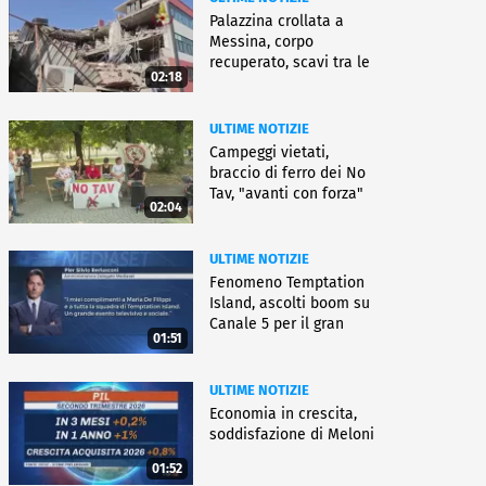
Palazzina crollata a
Messina, corpo
recuperato, scavi tra le
02:18
macerie
ULTIME NOTIZIE
Campeggi vietati,
braccio di ferro dei No
Tav, "avanti con forza"
02:04
ULTIME NOTIZIE
Fenomeno Temptation
Island, ascolti boom su
Canale 5 per il gran
01:51
finale
ULTIME NOTIZIE
Economia in crescita,
soddisfazione di Meloni
01:52