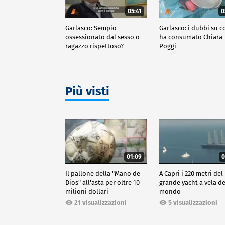
05:41
0
Garlasco: Sempio
Garlasco: i dubbi su c
ossessionato dal sesso o
ha consumato Chiara
ragazzo rispettoso?
Poggi
Più visti
01:09
0
Il pallone della "Mano de
A Capri i 220 metri del
Dios" all'asta per oltre 10
grande yacht a vela de
milioni dollari
mondo
21 visualizzazioni
5 visualizzazioni