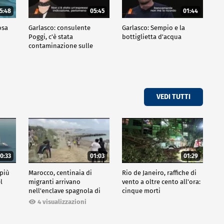
5:48
05:45
01:44
osa
Garlasco: consulente
Garlasco: Sempio e la
Poggi, c'è stata
bottiglietta d'acqua
contaminazione sulle
unghie?
VEDI TUTTI
0:33
01:03
01:29
 più
Marocco, centinaia di
Rio de Janeiro, raffiche di
l
migranti arrivano
vento a oltre cento all'ora:
nell'enclave spagnola di
cinque morti
Ceuta
4 visualizzazioni