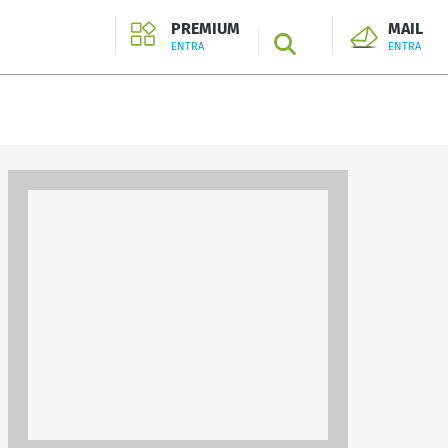
PREMIUM
MAIL
SEARCH
ENTRA
ENTRA
ENTRA