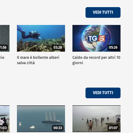
VEDI TUTTI
1:56
03:28
05:26
zio
Il mare è bollente alberi
Caldo da record per altri 10
salva città
giorni
VEDI TUTTI
1:03
00:33
01:07