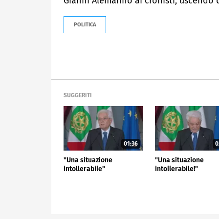
Gianni Alemanno ai cronisti, uscendo d
POLITICA
SUGGERITI
01:36
0
"Una situazione
"Una situazione
intollerabile"
intollerabile!"