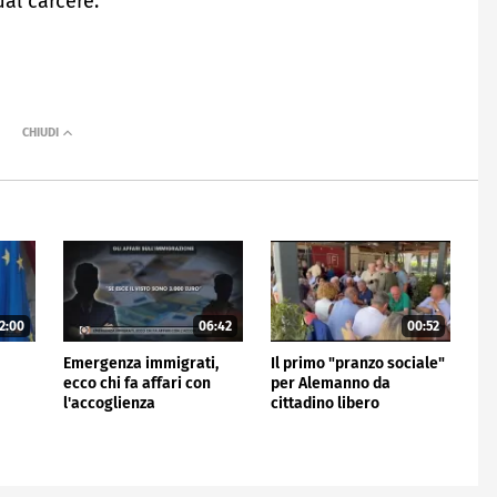
al carcere.
2:00
06:42
00:52
Emergenza immigrati,
Il primo "pranzo sociale"
ecco chi fa affari con
per Alemanno da
l'accoglienza
cittadino libero