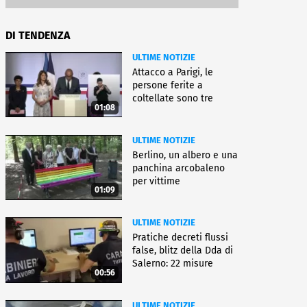
DI TENDENZA
ULTIME NOTIZIE
Attacco a Parigi, le
persone ferite a
coltellate sono tre
01:08
donne
ULTIME NOTIZIE
Berlino, un albero e una
panchina arcobaleno
per vittime
01:09
dell'attentato
ULTIME NOTIZIE
Pratiche decreti flussi
false, blitz della Dda di
Salerno: 22 misure
00:56
ULTIME NOTIZIE