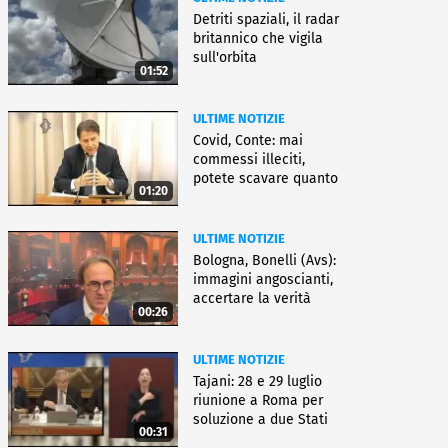
Detriti spaziali, il radar
britannico che vigila
sull'orbita
01:52
ULTIME NOTIZIE
Covid, Conte: mai
commessi illeciti,
potete scavare quanto
01:20
volete
ULTIME NOTIZIE
Bologna, Bonelli (Avs):
immagini angoscianti,
accertare la verità
00:26
ULTIME NOTIZIE
Tajani: 28 e 29 luglio
riunione a Roma per
soluzione a due Stati
00:31