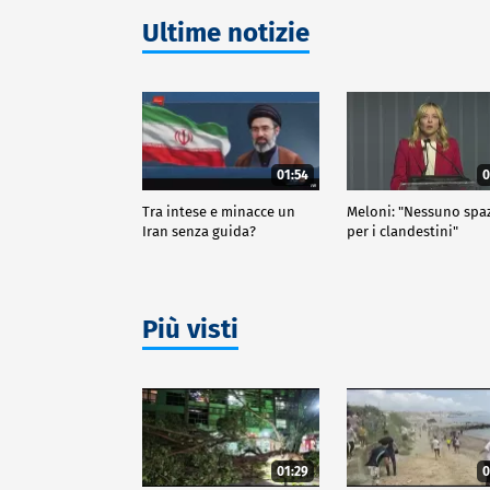
Ultime notizie
01:54
0
Tra intese e minacce un
Meloni: "Nessuno spa
Iran senza guida?
per i clandestini"
Più visti
01:29
0