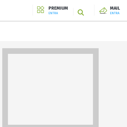
PREMIUM
MAIL
SEARCH
ENTRA
ENTRA
ENTRA