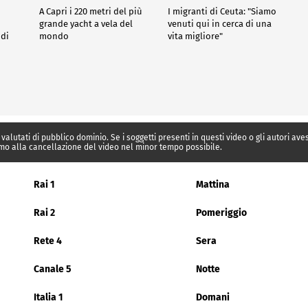
A Capri i 220 metri del più
I migranti di Ceuta: "Siamo
grande yacht a vela del
venuti qui in cerca di una
 di
mondo
vita migliore"
 valutati di pubblico dominio. Se i soggetti presenti in questi video o gli autori av
mo alla cancellazione del video nel minor tempo possibile.
Rai 1
Mattina
Rai 2
Pomeriggio
Rete 4
Sera
Canale 5
Notte
Italia 1
Domani