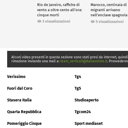
Rio de Janeiro, raffiche di
Marocco, centinaia di
vento a oltre cento all'ora:
migranti arrivano
cinque morti
nell'enclave spagnola
Ceuta
3 visualizzazioni
5 visualizzazioni
Alcuni video presenti in questa sezione sono stati presi da internet, quindi
rimozione inviando una mail a:
team_verticali@italiaonline.it
. Provvedere
Verissimo
Tg4
Fuori dal Coro
Tg5
Stasera Italia
Studioaperto
Quarta Repubblica
Tgcom24
Pomeriggio Cinque
Sport mediaset