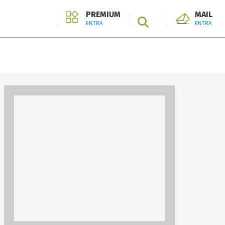
PREMIUM
MAIL
SEARCH
ENTRA
ENTRA
ENTRA