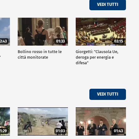
VEDI TUTTI
2:43
01:33
02:15
Bollino rosso in tutte le
Giorgetti: "Clausola Ue,
"
città monitorate
deroga per energia e
difesa"
VEDI TUTTI
1:29
01:03
01:43