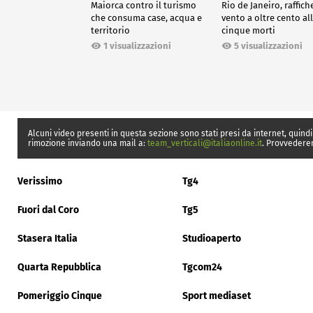
Maiorca contro il turismo
Rio de Janeiro, raffich
che consuma case, acqua e
vento a oltre cento all
territorio
cinque morti
1 visualizzazioni
5 visualizzazioni
Alcuni video presenti in questa sezione sono stati presi da internet, quindi
rimozione inviando una mail a:
team_verticali@italiaonline.it
. Provvedere
Verissimo
Tg4
Fuori dal Coro
Tg5
Stasera Italia
Studioaperto
Quarta Repubblica
Tgcom24
Pomeriggio Cinque
Sport mediaset