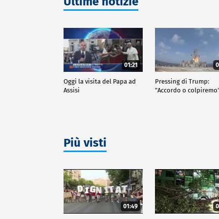
Ultime notizie
01:21
0
Oggi la visita del Papa ad
Pressing di Trump:
Assisi
"Accordo o colpiremo
Più visti
01:49
0