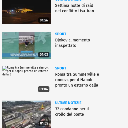
Settima notte di raid
nel conflitto Usa-Iran
01:54
SPORT
Djokovic, momento
inaspettato
01:03
SPORT
Roma tra Summerville e
rinnovi, per il Napoli
pronto un esterno dalla
01:04
B
ULTIME NOTIZIE
32 condanne per il
crollo del ponte
01:55