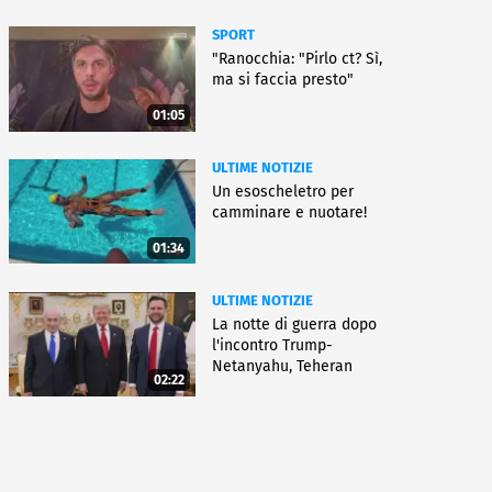
SPORT
"Ranocchia: "Pirlo ct? Sì,
ma si faccia presto"
01:05
ULTIME NOTIZIE
Un esoscheletro per
camminare e nuotare!
01:34
ULTIME NOTIZIE
La notte di guerra dopo
l'incontro Trump-
Netanyahu, Teheran
02:22
all'attacco