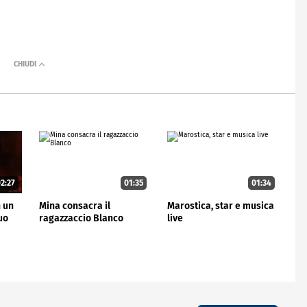
2:27
01:35
01:34
n un
Mina consacra il
Marostica, star e musica
uo
ragazzaccio Blanco
live