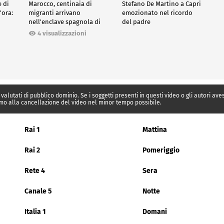
e di
Marocco, centinaia di
Stefano De Martino a Capri
'ora:
migranti arrivano
emozionato nel ricordo
nell'enclave spagnola di
del padre
Ceuta
4 visualizzazioni
 valutati di pubblico dominio. Se i soggetti presenti in questi video o gli autori av
mo alla cancellazione del video nel minor tempo possibile.
Rai 1
Mattina
Rai 2
Pomeriggio
Rete 4
Sera
Canale 5
Notte
Italia 1
Domani