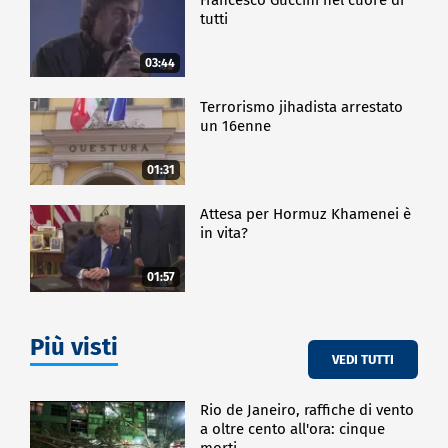
tutti
03:44
Terrorismo jihadista arrestato
un 16enne
01:31
Attesa per Hormuz Khamenei è
in vita?
01:57
Più visti
VEDI TUTTI
Rio de Janeiro, raffiche di vento
a oltre cento all'ora: cinque