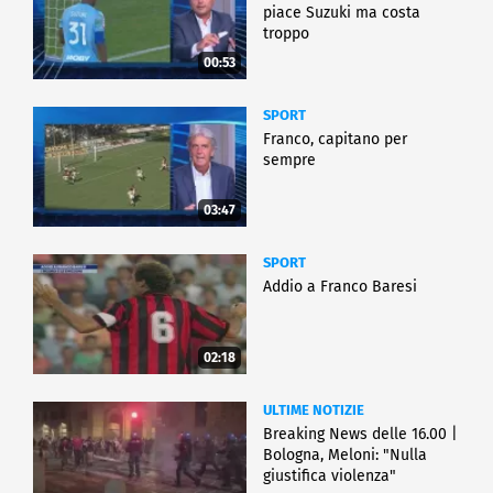
piace Suzuki ma costa
troppo
00:53
SPORT
Franco, capitano per
sempre
03:47
SPORT
Addio a Franco Baresi
02:18
ULTIME NOTIZIE
Breaking News delle 16.00 |
Bologna, Meloni: "Nulla
giustifica violenza"