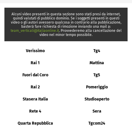
Alcuni video presenti in questa sezione sono stati presi da internet,
quindi valutati di pubblico dominio. Se i soggetti presenti in questi
video o gli autori avessero qualcosa in contrario alla pubblicazione,
basterà fare richiesta di rimozione inviando una mail a:
team_verticali@italiaonline.it
. Provvederemo alla cancellazione del
video nel minor tempo possibile.
Verissimo
Tg4
Rai 1
Mattina
Fuori dal Coro
Tg5
Rai 2
Pomeriggio
Stasera Italia
Studioaperto
Rete 4
Sera
Quarta Repubblica
Tgcom24