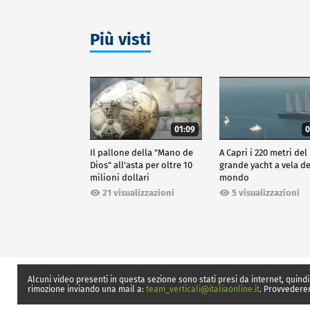
Più visti
01:09
0
Il pallone della "Mano de
A Capri i 220 metri del
Dios" all'asta per oltre 10
grande yacht a vela de
milioni dollari
mondo
21 visualizzazioni
5 visualizzazioni
Alcuni video presenti in questa sezione sono stati presi da internet, quindi
rimozione inviando una mail a:
team_verticali@italiaonline.it
. Provvedere