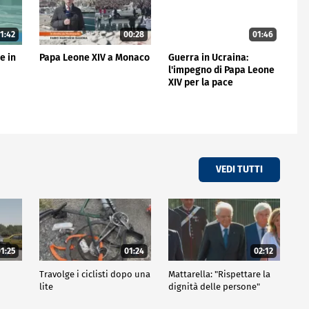
1:42
00:28
01:46
e in
Papa Leone XIV a Monaco
Guerra in Ucraina:
l'impegno di Papa Leone
XIV per la pace
VEDI TUTTI
1:25
01:24
02:12
Travolge i ciclisti dopo una
Mattarella: "Rispettare la
lite
dignità delle persone"