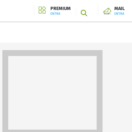
PREMIUM
MAIL
SEARCH
ENTRA
ENTRA
ENTRA