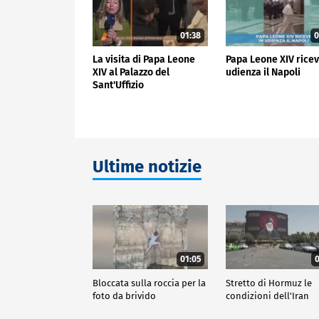
01:38
0
La visita di Papa Leone
Papa Leone XIV ricev
XIV al Palazzo del
udienza il Napoli
Sant'Uffizio
Ultime notizie
01:05
0
Bloccata sulla roccia per la
Stretto di Hormuz le
foto da brivido
condizioni dell'Iran