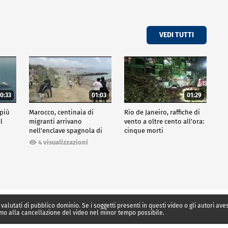
VEDI TUTTI
0:33
01:03
01:29
 più
Marocco, centinaia di
Rio de Janeiro, raffiche di
l
migranti arrivano
vento a oltre cento all'ora:
nell'enclave spagnola di
cinque morti
Ceuta
4 visualizzazioni
 valutati di pubblico dominio. Se i soggetti presenti in questi video o gli autori av
mo alla cancellazione del video nel minor tempo possibile.