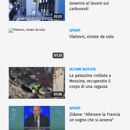
Governo al lavoro sui
carburanti
02:02
SPORT
Vlahovic, estate da solo
01:33
ULTIME NOTIZIE
La palazzina crollata a
Messina, recuperato il
corpo di una ragazza
01:56
SPORT
Zidane: "Allenare la Francia
un sogno che si avvera"