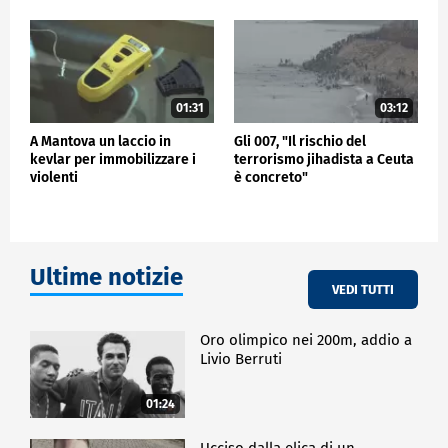
01:31
03:12
A Mantova un laccio in
Gli 007, "Il rischio del
kevlar per immobilizzare i
terrorismo jihadista a Ceuta
violenti
è concreto"
Ultime notizie
VEDI TUTTI
Oro olimpico nei 200m, addio a
Livio Berruti
01:24
Ucciso dalla elica di un