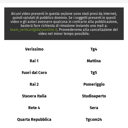
Alcuni video presenti in questa sezione sono stati presi da internet,
quindi valutati di pubblico dominio. Se i soggetti presenti in questi
video o gli autori avessero qualcosa in contrario alla pubblicazione,
basterà fare richiesta di rimozione inviando una mail a:
team_verticali@italiaonline.it
. Provvederemo alla cancellazione del
video nel minor tempo possibile.
Verissimo
Tg4
Rai 1
Mattina
Fuori dal Coro
Tg5
Rai 2
Pomeriggio
Stasera Italia
Studioaperto
Rete 4
Sera
Quarta Repubblica
Tgcom24