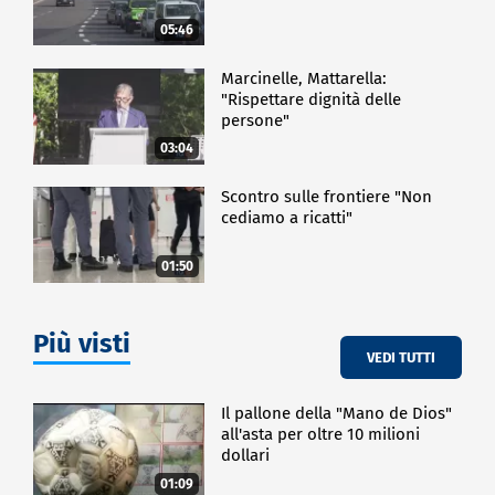
sostenibilità e diversità bioculturale" (Italian
Cooking between sustainability and biocultural
05:46
diversity), la richiesta di candidatura è stata
presentata il 23 marzo 2023 dai ministeri della
Marcinelle, Mattarella:
Cultura e dell'Agricoltura. Le comunità promotrici
"Rispettare dignità delle
della candidatura sono l'Accademia italiana della
persone"
Cucina, La Fondazione Casa Artusi e la rivista La
03:04
Cucina Italiana.
Scontro sulle frontiere "Non
cediamo a ricatti"
SPETTACOLO
01:50
Più visti
VEDI TUTTI
Il pallone della "Mano de Dios"
all'asta per oltre 10 milioni
dollari
01:09