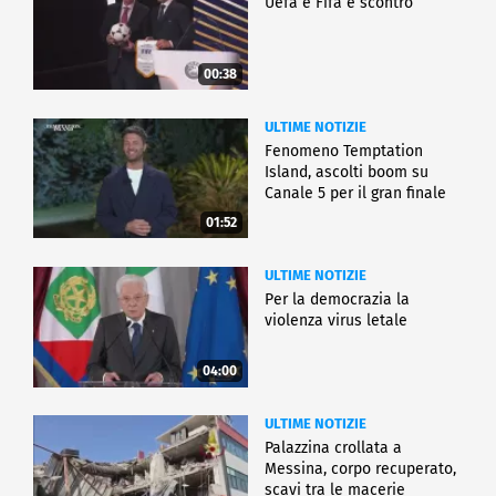
Uefa e Fifa è scontro
00:38
ULTIME NOTIZIE
Fenomeno Temptation
Island, ascolti boom su
Canale 5 per il gran finale
01:52
ULTIME NOTIZIE
Per la democrazia la
violenza virus letale
04:00
ULTIME NOTIZIE
Palazzina crollata a
Messina, corpo recuperato,
scavi tra le macerie