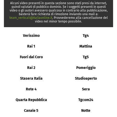
Alcuni video presenti in questa sezione sono stati presi da internet,
quindi valutati di pubblico dominio. Se i soggetti presenti in questi
video o gli autori avessero qualcosa in contrario alla pubblicazione,
basterà fare richiesta di rimozione inviando una mail a:
team_verticali@italiaonline.it
. Provvederemo alla cancellazione del
video nel minor tempo possibile.
Verissimo
Tg4
Rai 1
Mattina
Fuori dal Coro
Tg5
Rai 2
Pomeriggio
Stasera Italia
Studioaperto
Rete 4
Sera
Quarta Repubblica
Tgcom24
Canale 5
Notte