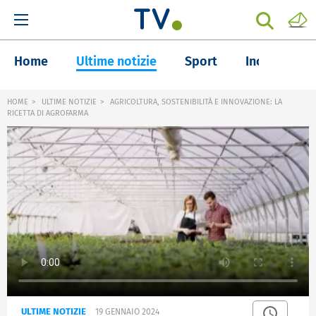
Home
Ultime notizie
Sport
Inchieste
HOME
ULTIME NOTIZIE
AGRICOLTURA, SOSTENIBILITÀ E INNOVAZIONE: LA
RICETTA DI AGROFARMA
ULTIME NOTIZIE
19 GENNAIO 2024