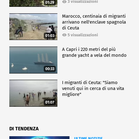
agrofarmaci".
3 visualizzazioni
01:29
Celebrare i 35 anni d'attività rappresenta un motivo
d'orgoglio per l'associazione che riunisce le imprese
Marocco, centinaia di migranti
arrivano nell'enclave spagnola
italiane degli agrofarmaci: "Queste imprese
di Ceuta
garantiscono che cibo sano e di qualità possa
raggiungere tutti i giorni le nostre tavole. Lo fanno
5 visualizzazioni
01:03
mettendo a disposizione degli agricoltori delle
soluzioni sempre più all'avanguardia per gestire al
A Capri i 220 metri del più
meglio la produttività in campo e garantire anche la
grande yacht a vela del mondo
competitività di tutto il comparto agroalimentare
Made in Italy".
00:33
CRONACA
I migranti di Ceuta: "Siamo
venuti qui in cerca di una vita
migliore"
01:07
DI TENDENZA
ULTIME NOTIZIE