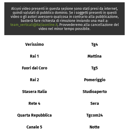
Alcuni video presenti in questa sezione sono stati presi da internet,
quindi valutati di pubblico dominio. Se i soggetti presenti in questi
video o gli autori avessero qualcosa in contrario alla pubblicazione,
basterà fare richiesta di rimozione inviando una mail a:
team_verticali@italiaonline.it
. Provvederemo alla cancellazione del
video nel minor tempo possibile.
Verissimo
Tg4
Rai 1
Mattina
Fuori dal Coro
Tg5
Rai 2
Pomeriggio
Stasera Italia
Studioaperto
Rete 4
Sera
Quarta Repubblica
Tgcom24
Canale 5
Notte